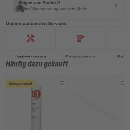
Fragen zum Produkt?
Sofort-Videoberatung aus dem Markt
Unsere passenden Services
Handwerksservice
Mietgeräteservice
Miettra
Häufig dazu gekauft
Mengenrabatt