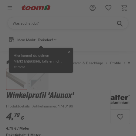
Mein Markt:
Troisdorf
✕
Hier kannst du deinen
, falls er nicht
Markt anpassen
/
Werkstatt & Maschinen
/
Eisenwaren & Beschläge
/
Profile
/
Wink
stimmt.
Winkelprofil 'Alunox'
Produktdetails
| Artikelnummer
:
1740199
4
,
79
€
4,79 € / Meter
Paketinhalt:
1 Meter