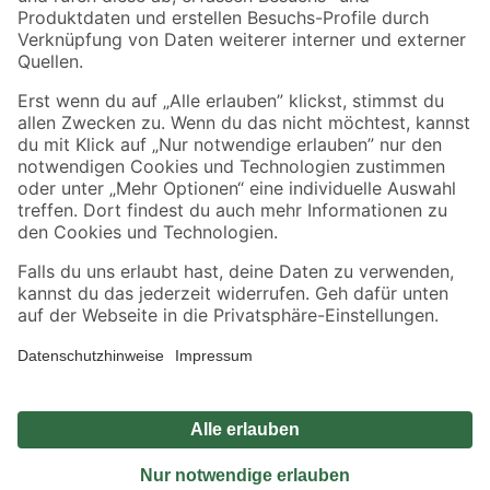
Sicher einkaufen
Jetzt die toom-App herunterladen
Alle Preisangaben in EUR inkl. gesetzl. MwSt.. Die dargestellten Angebote sind unter
Umständen nicht in allen Märkten verfügbar. Die angegebenen Verfügbarkeiten beziehen
sich auf den unter "Mein Markt" ausgewählten toom Baumarkt. Alle Angebote und
Produkte nur solange der Vorrat reicht.
*Paketversand ab 59 € versandkostenfrei, gilt nicht für Artikel mit Speditionsversand, hier
fallen zusätzliche Versandkosten an.
Datenschutz
Privatsphäre
Impressum
AGB
Nutzungsbedingungen
Widerrufsrecht
Vertrag widerrufen
Barrierefreiheit