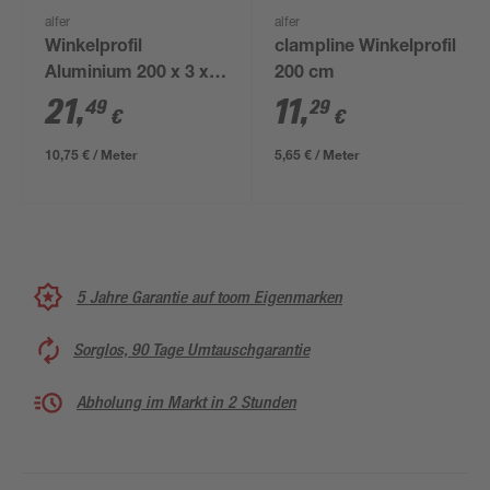
alfer
alfer
Winkelprofil
clampline Winkelprofil
Aluminium 200 x 3 x 2
200 cm
cm
21
,
11
,
49
29
€
€
10,75 € / Meter
5,65 € / Meter
5 Jahre Garantie auf toom Eigenmarken
Sorglos, 90 Tage Umtauschgarantie
Abholung im Markt in 2 Stunden