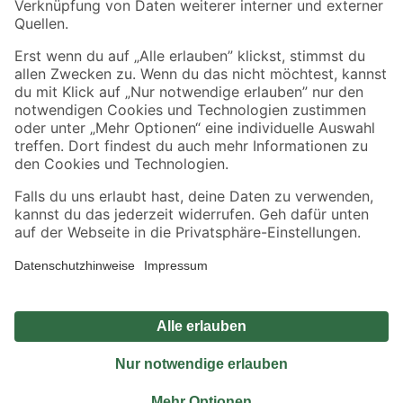
Sicher einkaufen
Jetzt die toom-App herunterladen
Alle Preisangaben in EUR inkl. gesetzl. MwSt.. Die dargestellten Angebote sind unter
Umständen nicht in allen Märkten verfügbar. Die angegebenen Verfügbarkeiten beziehen
sich auf den unter "Mein Markt" ausgewählten toom Baumarkt. Alle Angebote und
Produkte nur solange der Vorrat reicht.
*Paketversand ab 59 € versandkostenfrei, gilt nicht für Artikel mit Speditionsversand, hier
fallen zusätzliche Versandkosten an.
Datenschutz
Privatsphäre
Impressum
AGB
Nutzungsbedingungen
Widerrufsrecht
Vertrag widerrufen
Barrierefreiheit