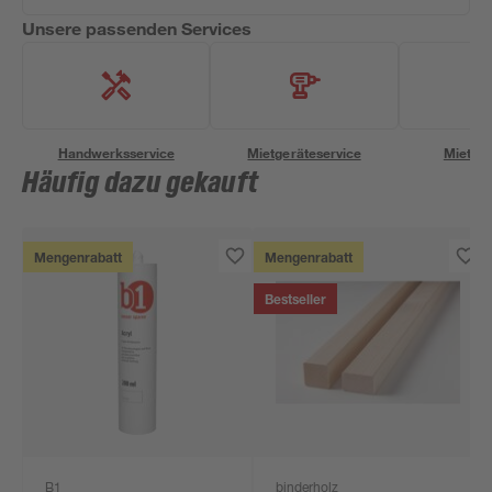
Unsere passenden Services
Handwerksservice
Mietgeräteservice
Miettra
Häufig dazu gekauft
Mengenrabatt
Mengenrabatt
Bestseller
B1
binderholz