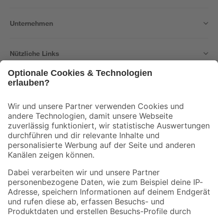
Unternehmen
Nützliche Links
Bleib auf dem Laufenden mit unserem Newsletter
Der toom Newsletter: Keine Angebote und Aktionen mehr verpassen!
Zur Newsletter Anmeldung
Folge uns
Zahlungsarten
Versandarten