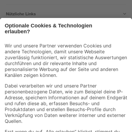
Nützliche Links
Bleib auf dem Laufenden mit unserem Newsletter
Der toom Newsletter: Keine Angebote und Aktionen mehr verpassen!
Zur Newsletter Anmeldung
Folge uns
Zahlungsarten
Versandarten
Sicher einkaufen