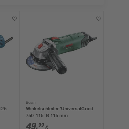
Bosch
125
Winkelschleifer 'UniversalGrind
750-115' Ø 115 mm
49
,
99
€