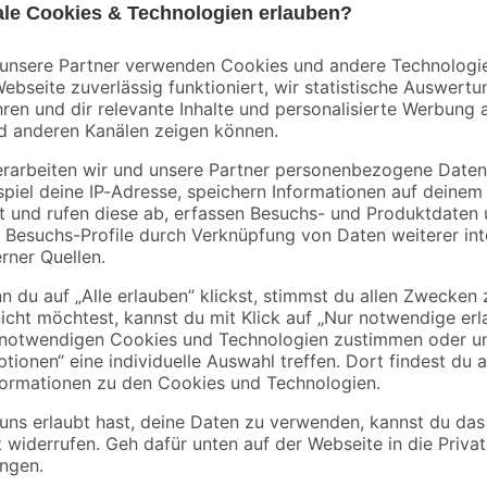
Einhell
Bosch
säge
Akku-Starter-Set
Akku-Bohrschraube
 ohne
'Power X-Change'
'GSR 12V-15
Ladegerät und Akku
Professional' mit 2
29
,
119
,
99
99
€
€
18 V 2,5 Ah
Akkus, Tasche und
Zubehörset
Der Winkelschleifer der Serie 'Pro
Schruppen, Bürsten und Polieren 
zufriedenstellend ausgeführt wird,
Da der Schleifer ein besonders sc
Aufgrund seines um 90° drehbaren 
einsetzbar. Der integrierte Wieder
selbsttätiges Anlaufen nach Strom