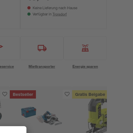
Keine Lieferung nach Hause
Troisdorf
Verfügbar in
eservice
Miettransporter
Energie sparen
Bestseller
Gratis Beigabe