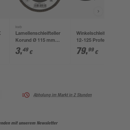
kwb
X
Lamellenschleifteller
Winkelschleifer 'GWS
Korund Ø 115 mm
12-125 Professional'
K60
1200 W
3
,
79
,
49
99
€
€
Abholung im Markt in 2 Stunden
enden mit unserem Newsletter