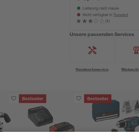
Lieferung nach Hause
Troisdorf
Nicht verfügbar in
(1)
Unsere passenden Services
Handwerksservice
Mietgerät
Bestseller
Bestseller