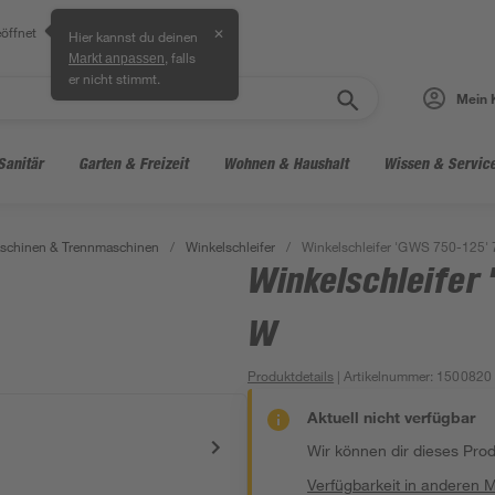
öffnet
✕
Hier kannst du deinen
, falls
Markt anpassen
er nicht stimmt.
Mein 
Sanitär
Garten & Freizeit
Wohnen & Haushalt
Wissen & Servic
aschinen & Trennmaschinen
/
Winkelschleifer
/
Winkelschleifer 'GWS 750-125'
Winkelschleifer
W
Produktdetails
| Artikelnummer
:
1500820
Aktuell nicht verfügbar
Wir können dir dieses Produ
Verfügbarkeit in anderen 