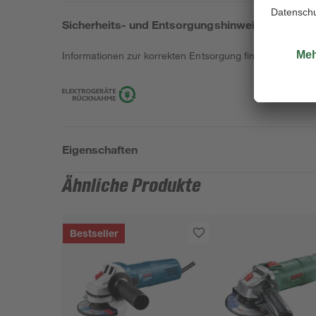
Sicherheits- und Entsorgungshinweise
Informationen zur korrekten Entsorgung findest du
hier
.
Eigenschaften
Ähnliche Produkte
Bestseller