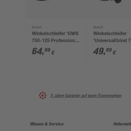
Bosch
Bosch
Winkelschleifer 'GWS
Winkelschleifer
750-125 Professional'
'UniversalGrind 
750 W
115' Ø 115 mm
64
,
49
,
99
99
€
€
5 Jahre Garantie auf toom Eigenmarken
Wissen & Service
Unterne