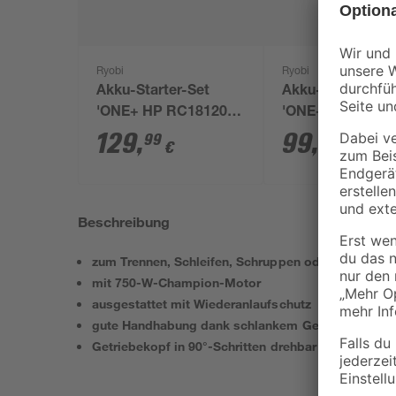
Ryobi
Ryobi
Akku-Starter-Set
Akku-Handkreis
'ONE+ HP RC18120-
'ONE+ R18CS-0'
150X' 18 V 5,0 Ah mit
Akku, Ø 165 mm
129
,
99
,
99
99
€
€
Akku und Ladegerät
Beschreibung
zum Trennen, Schleifen, Schruppen oder Bürsten
mit 750-W-Champion-Motor
ausgestattet mit Wiederanlaufschutz
gute Handhabung dank schlankem Gehäuse
Getriebekopf in 90°-Schritten drehbar