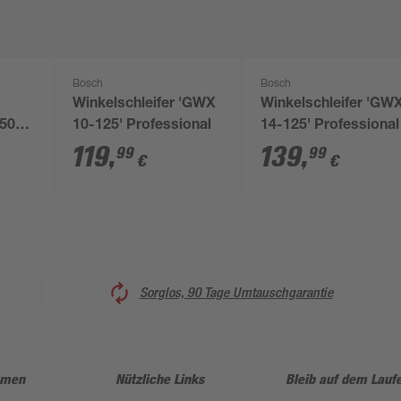
Bosch
Bosch
Winkelschleifer 'GWX
Winkelschleifer 'GW
750-
10-125' Professional
14-125' Professional
119
,
139
,
99
99
€
€
Sorglos, 90 Tage Umtauschgarantie
hmen
Nützliche Links
Bleib auf dem Lauf