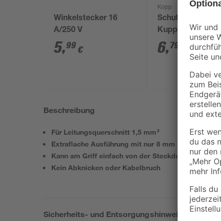
Kopp
Winkelstecker 16
Schutzkontakt-
A/250 V
Kupplung mit
Knickschutz sch
5
,
6
,
99
79
€
€
Beschreibung
Für Leitungsquerschnitt 1,5 mm²
Extraflache Ausführung mit nur 8 mm Breite
Kann am Griff einfach von der Steckdose gelöst w
Kein Abknicken oder Kabelbruch
Sicherheits- und Entsorgungshinweise