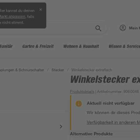
✕
ier kannst du deinen
, falls
Markt anpassen
r nicht stimmt.
Mein 
Sanitär
Garten & Freizeit
Wohnen & Haushalt
Wissen & Servic
pplungen & Schnurschalter
/
Stecker
/
Winkelstecker extraflach
Winkelstecker ex
Produktdetails
| Artikelnummer
:
9060046
Aktuell nicht verfügbar
Wir können dir dieses Produ
Verfügbarkeit in anderen 
Alternative Produkte