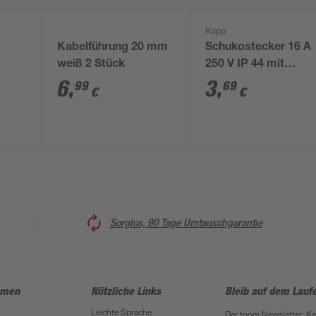
Kopp
6
Kabelführung 20 mm
Schukostecker 16 A
weiß 2 Stück
250 V IP 44 mit
Knickschutz
6
,
3
,
99
69
€
€
Sorglos, 90 Tage Umtauschgarantie
hmen
Nützliche Links
Bleib auf dem Lauf
Leichte Sprache
Der toom Newsletter: K