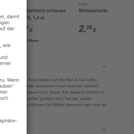
Kopp
Steckerleiste schwarz
Winkelstecker weiß
3-fach, 1,4 m
3
,
2
,
19
79
€
€
2,28 € / Meter
elsteckers von Kopp liegen auf der Hand. Die Leiter
, sodass sie weder abknicken noch brechen können.
lange Lebensdauer Ihrer Kabel. Ein weiterer Vorteil ist
tecker in die Buchse gesetzt wird, hat der außen
icke von 8 mm. So können Sie Möbel dennoch sehr nah an