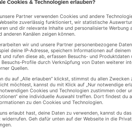
Kopp
Kopp
Winkelstecker
Winkelstecker
schwarz
extraflach
warz
2
,
6
,
79
99
€
€
Die Vorteile des extraflachen Wink
werden im Inneren gerade verlegt
Dies gewährleistet eine besonders 
erden
die flache Bauweise. Sofern der S
verlaufende Teil lediglich eine D
der Wand aufstellen.