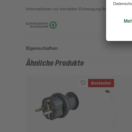
Informationen zur korrekten Entsorgung findest du
hier
.
Eigenschaften
Ähnliche Produkte
Bestseller