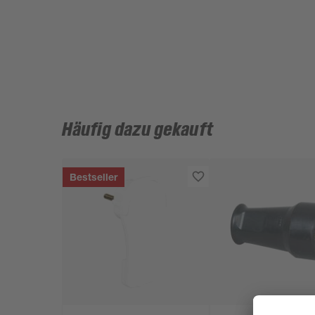
Häufig dazu gekauft
Bestseller