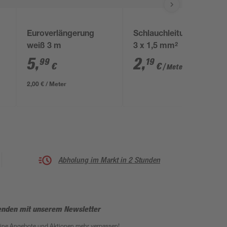
Euroverlängerung
Schlauchleitung braun
weiß 3 m
3 x 1,5 mm²
5
,
2
,
99
19
€
€
/ Meter
2,00 € / Meter
Abholung im Markt in 2 Stunden
enden mit unserem Newsletter
eine Angebote und Aktionen mehr verpassen!