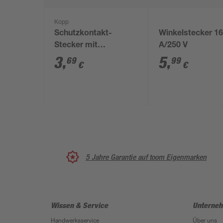
Kopp
Schutzkontakt-
Winkelstecker 1
Stecker mit
A/250 V
Knickschutz
3
,
5
,
69
99
€
€
5 Jahre Garantie auf toom Eigenmarken
Wissen & Service
Unterne
Handwerksservice
Über uns