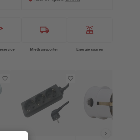
Nicht verfügbar in
eservice
Miettransporter
Energie sparen