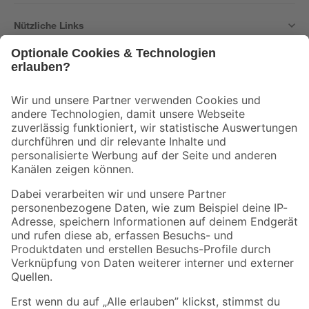
Nützliche Links
Bleib auf dem Laufenden mit unserem Newsletter
Der toom Newsletter: Keine Angebote und Aktionen mehr verpassen!
Zur Newsletter Anmeldung
Folge uns
Zahlungsarten
Versandarten
Sicher einkaufen