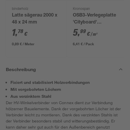
binderholz
Kronospan
Latte sägerau 2000 x
OSB3-Verlegeplatte
48 x 24 mm
'Cityboard'
ungeschliffen 1690 x
1
,
5
,
78
99
€
€
/ m²
634 x 12 mm
0,89 € / Meter
6,41 € / Pack
Beschreibung
Fixiert und stabilisiert Holzverbindungen
Mit vorgebohrten Löchern
Aus verzinktem Stahl
Der HV-Winkelverbinder von Connex dient zur Verbindung
hölzerner Bauelemente. Dank der vorgebohrten Löcher ist der
Verbinder leicht zu montieren. Dank des verzinkten Stahls ist
der Verbinder besonders stabil und witterungsbeständig. Er
kann daher sehr gut auch für den Außenbereich genutzt