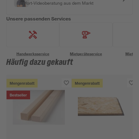
Sofort-Videoberatung aus dem Markt
Unsere passenden Services
Handwerksservice
Mietgeräteservice
Miettra
Häufig dazu gekauft
Mengenrabatt
Mengenrabatt
Bestseller