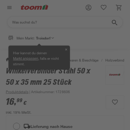
Mein Markt:
Troisdorf
✕
Hier kannst du deinen
, falls er nicht
Markt anpassen
/
Werkstatt & Maschinen
/
Eisenwaren & Beschläge
/
Holzverbinder 
stimmt.
Winkelverbinder Stahl 50 x
50 x 35 mm 25 Stück
Produktdetails
| Artikelnummer
:
1728606
16
,
99
€
inkl. 19% MwSt.
Lieferung nach Hause