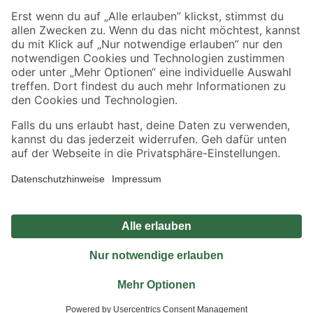
Sicher einkaufen
Jetzt die toom-App herunterladen
Alle Preisangaben in EUR inkl. gesetzl. MwSt.. Die dargestellten Angebote sind unter
Umständen nicht in allen Märkten verfügbar. Die angegebenen Verfügbarkeiten beziehen
sich auf den unter "Mein Markt" ausgewählten toom Baumarkt. Alle Angebote und
Produkte nur solange der Vorrat reicht.
*Paketversand ab 59 € versandkostenfrei, gilt nicht für Artikel mit Speditionsversand, hier
fallen zusätzliche Versandkosten an.
Datenschutz
Privatsphäre
Impressum
AGB
Nutzungsbedingungen
Widerrufsrecht
Vertrag widerrufen
Barrierefreiheit
© 2026 toom Baumarkt GmbH