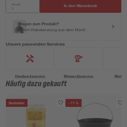
Anzahl:
In den Warenkorb
Fragen zum Produkt?
Sofort-Videoberatung aus dem Markt
Unsere passenden Services
Handwerksservice
Mietgeräteservice
Miettra
Häufig dazu gekauft
Bestseller
- 11 %