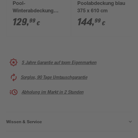
Pool-
Poolabdeckung blau
Winterabdeckung
375 x 610 cm
schwarz 410 x 610 cm
129
,
144
,
99
99
€
€
5 Jahre Garantie auf toom Eigenmarken
Sorglos, 90 Tage Umtauschgarantie
Abholung im Markt in 2 Stunden
Wissen & Service