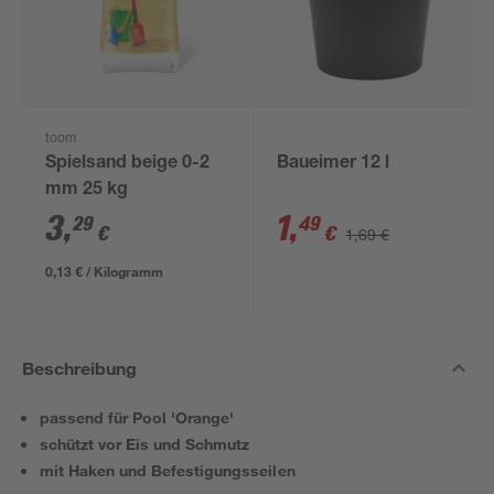
toom
Spielsand beige 0-2
Baueimer 12 l
mm 25 kg
3
,
1
,
29
49
€
€
1,69 €
0,13 € / Kilogramm
Beschreibung
passend für Pool 'Orange'
schützt vor Eis und Schmutz
mit Haken und Befestigungsseilen