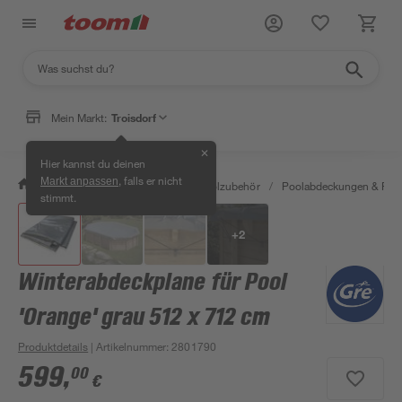
Mein Markt:
Troisdorf
✕
Hier kannst du deinen
, falls er nicht
Markt anpassen
/
Garten & Freizeit
/
Pools & Poolzubehör
/
Poolabdeckungen & Poo
stimmt.
+
2
Winterabdeckplane für Pool
'Orange' grau 512 x 712 cm
Produktdetails
| Artikelnummer
:
2801790
599
,
00
€