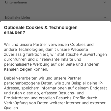
Unternehmen
Nützliche Links
Bleib auf dem Laufenden mit unserem Newsletter
Der toom Newsletter: Keine Angebote und Aktionen mehr verpassen!
Zur Newsletter Anmeldung
Folge uns
Zahlungsarten
Versandarten