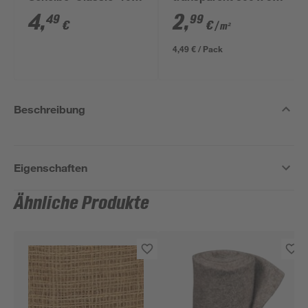
% Cocos Ø 37 cm
cm, kleine Noppen
4
,
2
,
49
99
€
€
/ m²
4,49 € / Pack
Beschreibung
Eigenschaften
Ähnliche Produkte