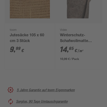
toom
Videx
Jutesäcke 105 x 60
Winterschutz-
cm 3 Stück
Schafwollmatte
steinfarben 150 x 50
9
,
14
,
99
65
€
€
/ m²
cm
10,99 € / Pack
5 Jahre Garantie auf toom Eigenmarken
Sorglos, 90 Tage Umtauschgarantie