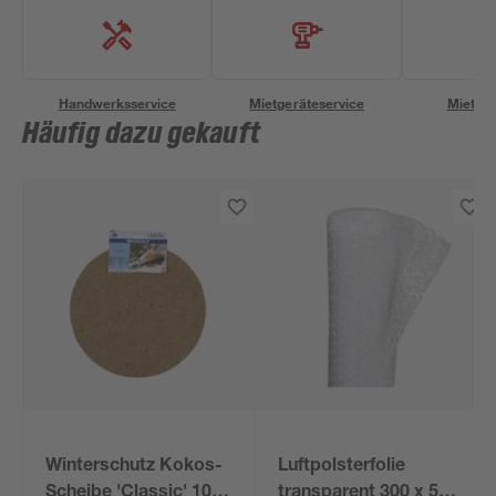
Handwerksservice
Mietgeräteservice
Miettra
Häufig dazu gekauft
Winterschutz Kokos-
Luftpolsterfolie
Scheibe 'Classic' 100
transparent 300 x 50