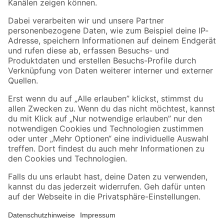
Folge uns
Zahlungsarten
Versandarten
Sicher einkaufen
Jetzt die toom-App herunterladen
Alle Preisangaben in EUR inkl. gesetzl. MwSt.. Die dargestellten Angebote sind unter
Umständen nicht in allen Märkten verfügbar. Die angegebenen Verfügbarkeiten beziehen
sich auf den unter "Mein Markt" ausgewählten toom Baumarkt. Alle Angebote und
Produkte nur solange der Vorrat reicht.
*Paketversand ab 59 € versandkostenfrei, gilt nicht für Artikel mit Speditionsversand, hier