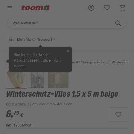
Mein Markt:
Troisdorf
✕
Hier kannst du deinen
, falls er nicht
Markt anpassen
/
Garten & Freizeit
/
Erden, Dünger & Pflanzenschutz
/
Winterschutz
stimmt.
Winterschutz-Vlies 1,5 x 5 m beige
Produktdetails
| Artikelnummer
:
4301222
6
,
79
€
inkl. 19% MwSt.