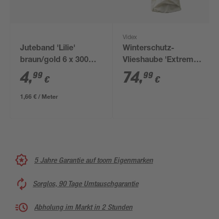
Videx
Juteband 'Lilie'
Winterschutz-
braun/gold 6 x 300
Vlieshaube 'Extreme'
cm
beige Ø 170 x 350 cm
4
,
74
,
99
99
€
€
1,66 € / Meter
5 Jahre Garantie auf toom Eigenmarken
Sorglos, 90 Tage Umtauschgarantie
Abholung im Markt in 2 Stunden