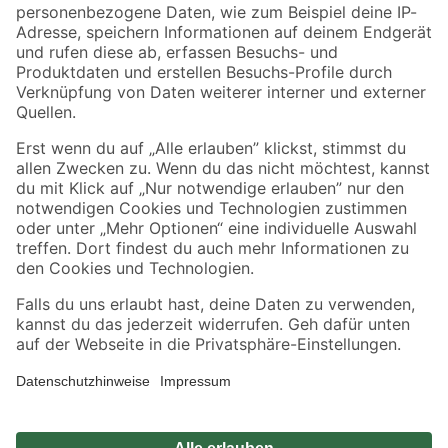
Zahlungsarten
Versandarten
Sicher einkaufen
Jetzt die toom-App herunterladen
Alle Preisangaben in EUR inkl. gesetzl. MwSt.. Die dargestellten Angebote sind unter
Umständen nicht in allen Märkten verfügbar. Die angegebenen Verfügbarkeiten beziehen
sich auf den unter "Mein Markt" ausgewählten toom Baumarkt. Alle Angebote und
Produkte nur solange der Vorrat reicht.
*Paketversand ab 59 € versandkostenfrei, gilt nicht für Artikel mit Speditionsversand, hier
fallen zusätzliche Versandkosten an.
Datenschutz
Privatsphäre
Impressum
AGB