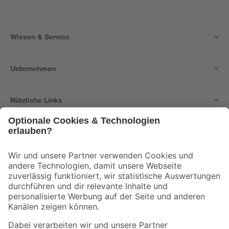
Wissen & Service
Unternehmen
Nützliche Links
Bleib auf dem Laufenden mit unserem Newsletter
Der toom Newsletter: Keine Angebote und Aktionen mehr verpassen!
Zur Newsletter Anmeldung
Folge uns