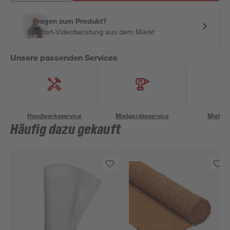
Fragen zum Produkt?
Sofort-Videoberatung aus dem Markt
Unsere passenden Services
Handwerksservice
Mietgeräteservice
Miettra
Häufig dazu gekauft