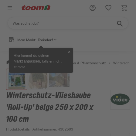
Mein Markt:
Troisdorf
✕
Hier kannst du deinen
, falls er nicht
Markt anpassen
/
Garten & Freizeit
/
Erden, Dünger & Pflanzenschutz
/
Winterschutz
stimmt.
Winterschutz-Vlieshaube
'Roll-Up' beige 250 x 200 x
100 cm
Produktdetails
| Artikelnummer
:
4302603