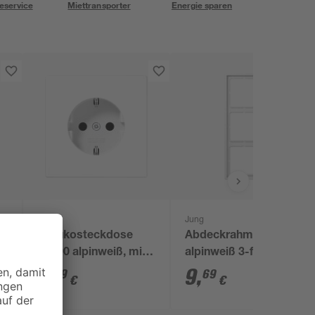
eservice
Miettransporter
Energie sparen
Jung
Jung
Schukosteckdose
Abdeckrahmen LS990
LS990 alpinweiß, mit
alpinweiß 3-fach
erhöhtem
7
,
9
,
29
69
€
€
Berührungsschutz