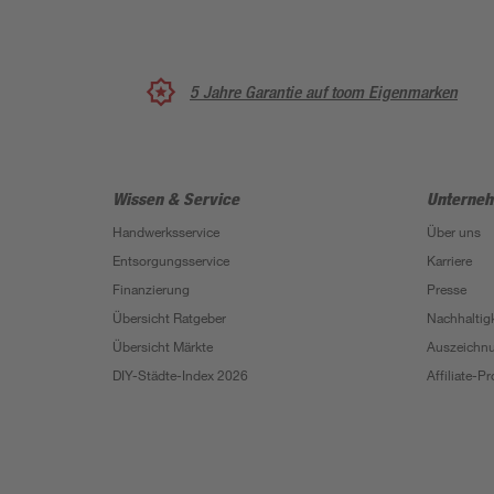
5 Jahre Garantie auf toom Eigenmarken
Wissen & Service
Unterne
Handwerksservice
Über uns
Entsorgungsservice
Karriere
Finanzierung
Presse
Übersicht Ratgeber
Nachhaltigk
Übersicht Märkte
Auszeichn
DIY-Städte-Index 2026
Affiliate-