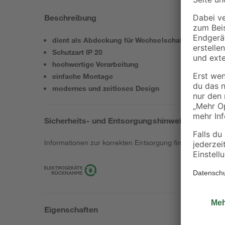
Beschreibung
dient als Abdeckung für Wechselschalter/Kreuzscha
Schutzart IP 20
hochwertige Verarbeitung
einfache Montage
modernes und zeitloses Design
Sicherheits- und Entsorgungshinweise
Informationen zur korrekten Entsorgung findest du
hier
.
Eigenschaften