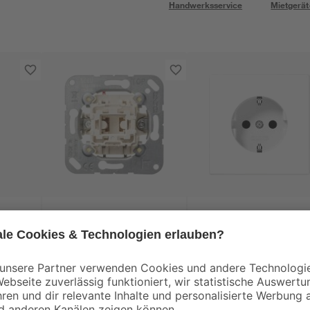
Handwerksservice
Mietgerät
Jung
Jung
S990
Universal
Schukosteckdose
Wechselschaltereinsatz,
LS990 alpinweiß
ohne Abdeckung
5
,
5
,
69
29
€
€