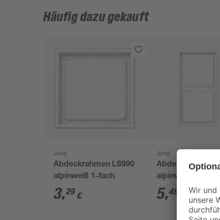
Häufig dazu gekauft
Jung
Jung
Abdeckrahmen LS990
Abdeckrahmen L
alpinweiß 1-fach
alpinweiß 2-fach
3
,
5
,
29
49
€
€