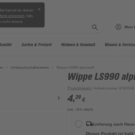
✕
ier kannst du deinen
, falls
Markt anpassen
r nicht stimmt.
Mein 
Sanitär
Garten & Freizeit
Wohnen & Haushalt
Wissen & Servic
en
/
Unterputzschalterserien
/
Wippe LS990 alpinweiß
Wippe LS990 alp
Produktdetails
| Artikelnummer
:
9160348
4
,
29
€
inkl. 19% MwSt.
Lieferung nach Haus
Dieses Produkt ist bald