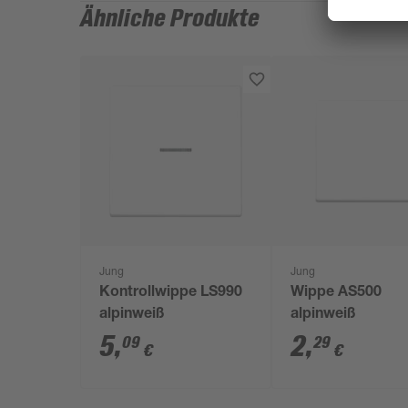
Ähnliche Produkte
Jung
Jung
Kontrollwippe LS990
Wippe AS500
alpinweiß
alpinweiß
5
,
2
,
09
29
€
€