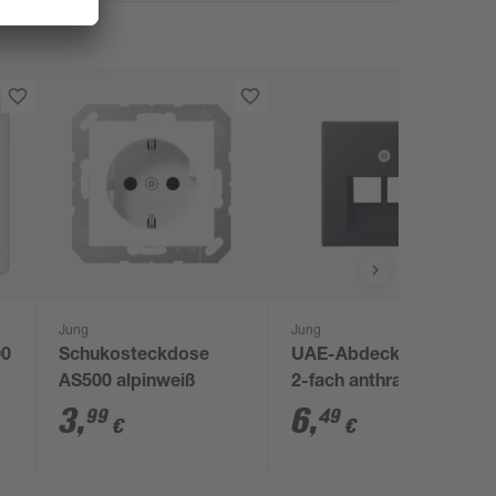
Jung
Jung
00
Schukosteckdose
UAE-Abdeckung 'A'
AS500 alpinweiß
2-fach anthrazit
3
,
6
,
99
49
€
€