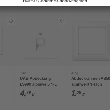
Jung
Jung
UAE-Abdeckung
Abdeckrahmen AS5
LS990 alpinweiß 1-
alpinweiß 1-fach
fach
4
,
1
,
79
69
€
€