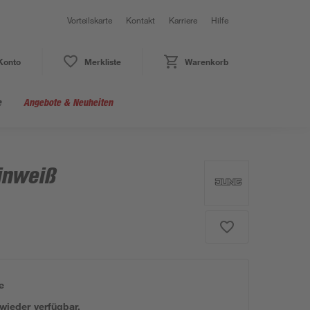
Vorteilskarte
Kontakt
Karriere
Hilfe
Konto
Merkliste
Warenkorb
e
Angebote & Neuheiten
inweiß
e
 wieder verfügbar.