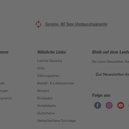
Sorglos, 90 Tage Umtauschgarantie
hmen
Nützliche Links
Bleib auf dem Lauf
Leichte Sprache
Der toom Newsletter: K
Hilfe
Zur Newsletter 
Zahlungsarten
eit
Bestell- & Lieferservices
ungen
Versand
Folge uns
Programm
Rückgabe
Vorteilskarte
Gutscheine
Verkaufsoffene Sonntage