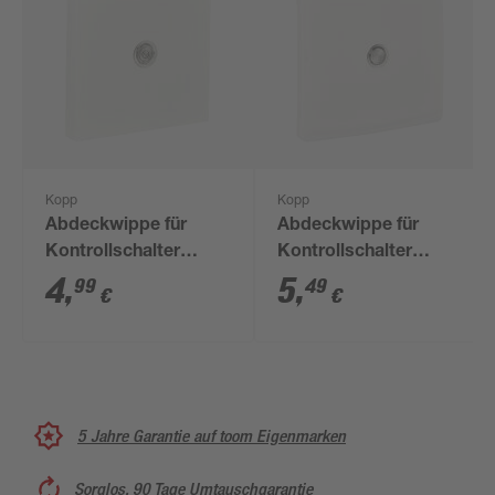
Kopp
Kopp
Abdeckwippe für
Abdeckwippe für
Kontrollschalter
Kontrollschalter
'Athenis' reinweiß
'Venedig' reinweiß
4
,
5
,
99
49
€
€
5 Jahre Garantie auf toom Eigenmarken
Sorglos, 90 Tage Umtauschgarantie