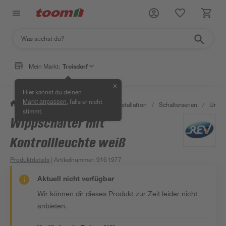
Mein Markt:
Troisdorf
✕
Hier kannst du deinen
, falls er nicht
Markt anpassen
/
Bauen & Renovieren
/
Elektroinstallation
/
Schalterserien
/
Unter
stimmt.
Wippschalter mit
Kontrollleuchte weiß
Produktdetails
| Artikelnummer
:
9161977
Aktuell nicht verfügbar
Wir können dir dieses Produkt zur Zeit leider nicht
anbieten.