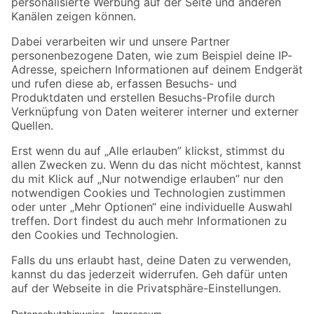
Folge uns
Zahlungsarten
Versandarten
Sicher einkaufen
Jetzt die toom-App herunterladen
Alle Preisangaben in EUR inkl. gesetzl. MwSt.. Die dargestellten Angebote sind unter
Umständen nicht in allen Märkten verfügbar. Die angegebenen Verfügbarkeiten beziehen
sich auf den unter "Mein Markt" ausgewählten toom Baumarkt. Alle Angebote und
Produkte nur solange der Vorrat reicht.