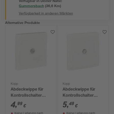
Verfügbar in Deiner Nähe:
Gummersbach
(
36,6
 Km)
Verfügbarkeit in anderen Märkten
Alternative Produkte
Kopp
Kopp
Abdeckwippe für
Abdeckwippe für
Kontrollschalter
Kontrollschalter
'Athenis' reinweiß
'Venedig' reinweiß
4
,
5
,
99
49
€
€
Keine Lieferung nach
Keine Lieferung nach