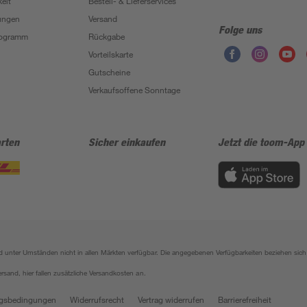
eit
Bestell- & Lieferservices
ungen
Versand
Folge uns
Programm
Rückgabe
Vorteilskarte
Gutscheine
Verkaufsoffene Sonntage
rten
Sicher einkaufen
Jetzt die toom-App
sind unter Umständen nicht in allen Märkten verfügbar. Die angegebenen Verfügbarkeiten beziehen s
ersand, hier fallen zusätzliche Versandkosten an.
gsbedingungen
Widerrufsrecht
Vertrag widerrufen
Barrierefreiheit