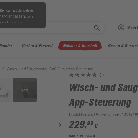
✕
ier kannst du deinen
, falls
Markt anpassen
r nicht stimmt.
Mein 
Sanitär
Garten & Freizeit
Wohnen & Haushalt
Wissen & Servic
/
Wisch- und Saugroboter 'RVC 3' mit App-Steuerung
(1)
Wisch- und Saug
+
12
App-Steuerung
Produktdetails
| Artikelnummer
:
1051918
229
,
99
€
inkl. 19% MwSt.