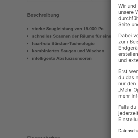
Beschreibung
starke Saugleistung von 15.000 Pa
schnelles Scannen der Räume für eine lückenlose O
haarfreie Bürsten-Technologie
kombiniertes Saugen und Wischen
intelligente Absturzsensoren
Eigenschaften