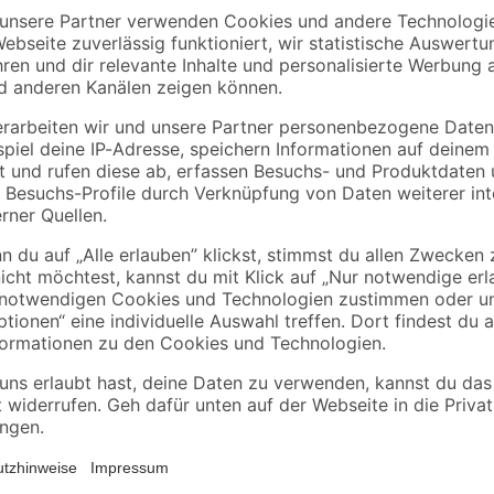
Der intelligente Saugroboter 'RVC
systematisch und selbstständig Ha
rientierung und Kartierung
Schmutz wird durch Haupt- und Se
den integrierten Staubbehälter tran
trocken, sondern kann auch feuc
Staub besser binden. Wenn die Akk
selbst auf und kehrt nach getaner
der 'RVC 3' auf Erkundungstour ge
indem er die Umgebung erfasst (L
Reinigungsparameter eingestellt 
oder gar nicht gereinigt werden s
beispielsweise Treppen hinunterfä
eines voreingestellten individuell
gestartet werden. Wenn der Reinigun
Situationen per Sprachausgabe mi