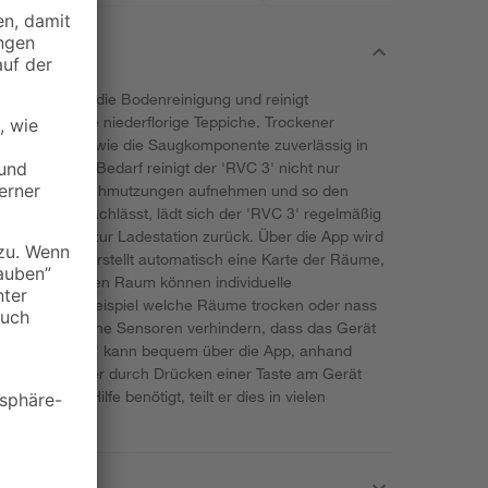
 3' übernimmt die Bodenreinigung und reinigt
rtböden sowie niederflorige Teppiche. Trockener
itenbürste sowie die Saugkomponente zuverlässig in
sportiert. Bei Bedarf reinigt der 'RVC 3' nicht nur
ht leichte Verschmutzungen aufnehmen und so den
ukapazität nachlässt, lädt sich der 'RVC 3' regelmäßig
 Arbeit immer zur Ladestation zurück. Über die App wird
schickt und erstellt automatisch eine Karte der Räume,
iDAR). Für jeden Raum können individuelle
werden, zum Beispiel welche Räume trocken oder nass
ollen. Zusätzliche Sensoren verhindern, dass das Gerät
llt. Der 'RVC 3' kann bequem über die App, anhand
en Zeitplans oder durch Drücken einer Taste am Gerät
gsroboter Hilfe benötigt, teilt er dies in vielen
t.