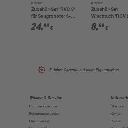
Kärcher
Kärcher
Zubehör-Set 'RVC 3'
Zubehör-Set
für Saugroboter 6-
Wischtuch 'RCV 
teilig
und 'RVC 3' für
24
,
8
,
99
99
€
€
Saugroboter, 2 S
5 Jahre Garantie auf toom Eigenmarken
Wissen & Service
Unterne
Handwerksservice
Über uns
Entsorgungsservice
Karriere
Finanzierung
Presse