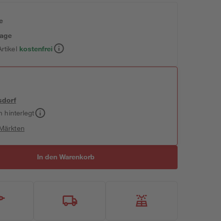
e
tage
rtikel
kostenfrei
sdorf
h hinterlegt
 Märkten
In den Warenkorb