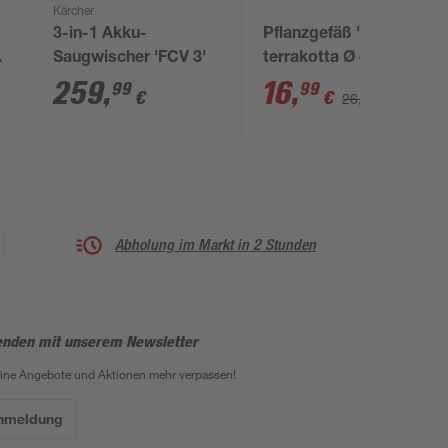
Kärcher
3-in-1 Akku-
Pflanzgefäß 'Paros'
m
Saugwischer 'FCV 3'
terrakotta Ø 43 x 39
cm
259
,
16
,
99
99
€
€
26,99 €
Abholung im Markt in 2 Stunden
enden mit unserem Newsletter
eine Angebote und Aktionen mehr verpassen!
Anmeldung