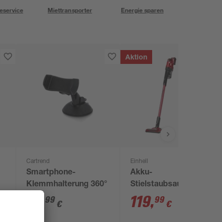
eservice
Miettransporter
Energie sparen
Aktion
Cartrend
Einhell
Smartphone-
Akku-
Klemmhalterung 360°
Stielstaubsauger 'TE-
SV 18 Li' 18 V mit
14
,
119
,
99
99
€
€
Akku und Ladegerät