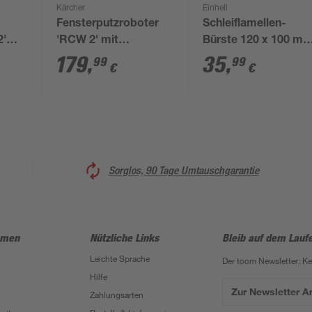
Kärcher
Einhell
Fensterputzroboter
Schleiflamellen-
2'
'RCW 2' mit
Bürste 120 x 100 m
Fernbedienung
für Bürstenschleifer
179
,
35
,
99
99
€
€
tück
Sorglos, 90 Tage Umtauschgarantie
hmen
Nützliche Links
Bleib auf dem Lauf
Leichte Sprache
Der toom Newsletter: K
Hilfe
Zur Newsletter 
Zahlungsarten