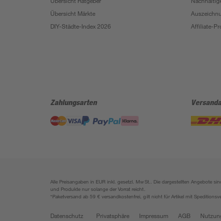
Übersicht Ratgeber
Nachhaltigk
Übersicht Märkte
Auszeichn
DIY-Städte-Index 2026
Affiliate-
Zahlungsarten
Versanda
Alle Preisangaben in EUR inkl. gesetzl. MwSt.. Die dargestellten Angebote 
und Produkte nur solange der Vorrat reicht.
*Paketversand ab 59 € versandkostenfrei, gilt nicht für Artikel mit Speditionsv
Datenschutz
Privatsphäre
Impressum
AGB
Nutzun