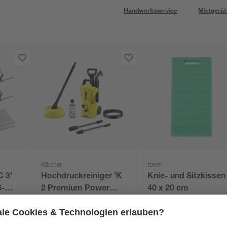
Handwerksservice
Mietgerät
Kärcher
toom
C 3'
Hochdruckreiniger 'K
Knie- und Sitzkissen
2 Premium Power
40 x 20 cm
Control Home'
129
,
4
,
99
49
€
€