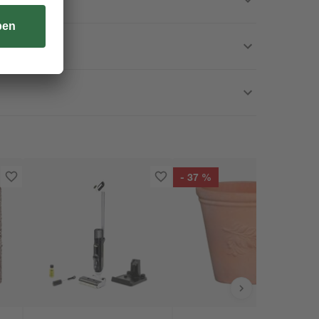
- 37 %