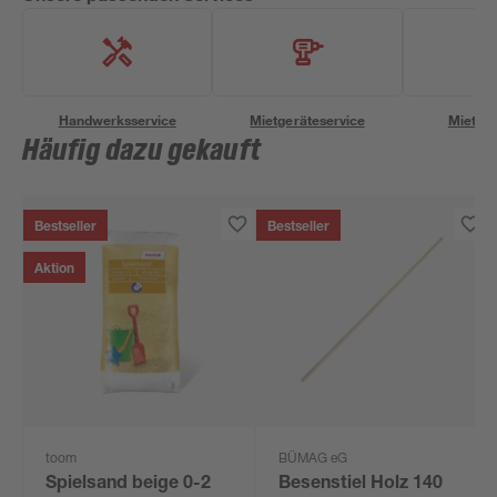
Handwerksservice
Mietgeräteservice
Miettra
Häufig dazu gekauft
Bestseller
Bestseller
Aktion
toom
BÜMAG eG
Spielsand beige 0-2
Besenstiel Holz 140