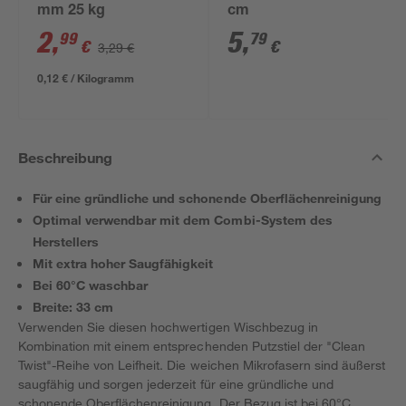
mm 25 kg
cm
2
,
5
,
99
79
€
€
3,29 €
0,12 € / Kilogramm
Beschreibung
Für eine gründliche und schonende Oberflächenreinigung
Optimal verwendbar mit dem Combi-System des
Herstellers
Mit extra hoher Saugfähigkeit
Bei 60°C waschbar
Breite: 33 cm
Verwenden Sie diesen hochwertigen Wischbezug in
Kombination mit einem entsprechenden Putzstiel der "Clean
Twist"-Reihe von Leifheit. Die weichen Mikrofasern sind äußerst
saugfähig und sorgen jederzeit für eine gründliche und
schonende Oberflächenreinigung. Der Bezug ist bei 60°C