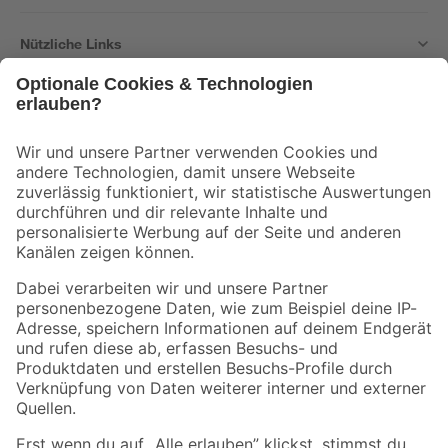
Nützliche Links
Bleib auf dem Laufenden mit unserem Newsletter
Der toom Newsletter: Keine Angebote und Aktionen mehr verpassen!
Zur Newsletter Anmeldung
Folge uns
Zahlungsarten
Versandarten
Sicher einkaufen