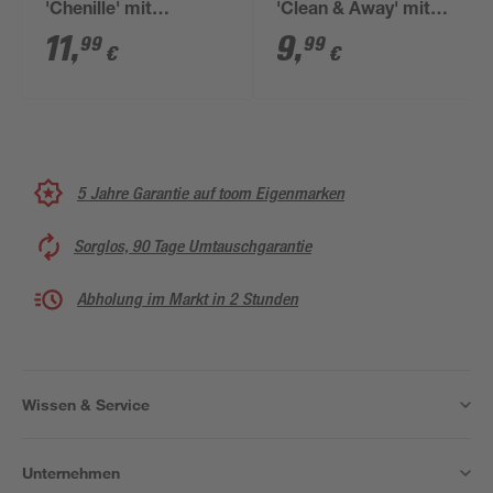
'Chenille' mit
'Clean & Away' mit
Teleskopstiel
Click-System 26 cm
11
,
9
,
99
99
€
€
5 Jahre Garantie auf toom Eigenmarken
Sorglos, 90 Tage Umtauschgarantie
Abholung im Markt in 2 Stunden
Wissen & Service
Unternehmen