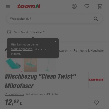
Mein Markt:
Troisdorf
✕
Hier kannst du deinen
, falls er nicht
Markt anpassen
/
Wohnen & Haushalt
/
Haushaltswaren
/
Reinigung & Haushaltspro
stimmt.
Wischbezug "Clean Twist"
Mikrofaser
Produktdetails
| Artikelnummer
:
4954862
12
,
99
€