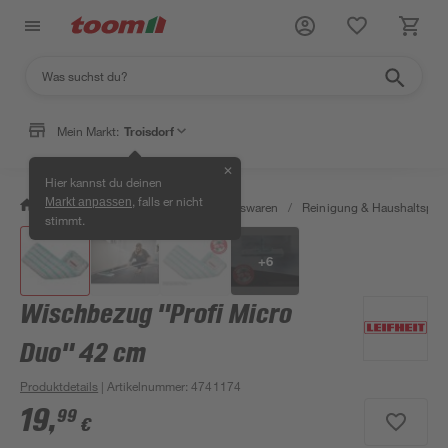
Mein Markt:
Troisdorf
✕
Hier kannst du deinen
, falls er nicht
Markt anpassen
/
Wohnen & Haushalt
/
Haushaltswaren
/
Reinigung & Haushaltspro
stimmt.
+
6
Wischbezug "Profi Micro
Duo" 42 cm
Produktdetails
| Artikelnummer
:
4741174
19
,
99
€