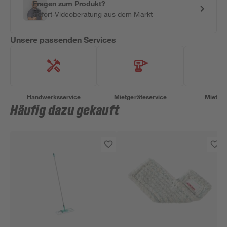
Fragen zum Produkt?
Sofort-Videoberatung aus dem Markt
Unsere passenden Services
Handwerksservice
Mietgeräteservice
Miettra
Häufig dazu gekauft