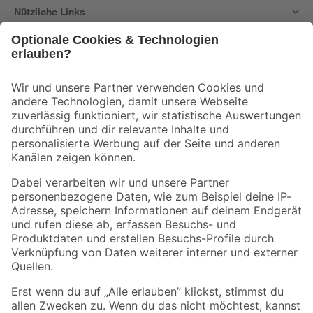
Nützliche Links
Bleib auf dem Laufenden mit unserem Newsletter
Der toom Newsletter: Keine Angebote und Aktionen mehr verpassen!
Zur Newsletter Anmeldung
Folge uns
Zahlungsarten
Versandarten
Sicher einkaufen