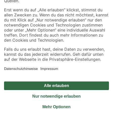
Sicher einkaufen
Jetzt die toom-App herunterladen
Alle Preisangaben in EUR inkl. gesetzl. MwSt.. Die dargestellten Angebote sind unter
Umständen nicht in allen Märkten verfügbar. Die angegebenen Verfügbarkeiten beziehen
sich auf den unter "Mein Markt" ausgewählten toom Baumarkt. Alle Angebote und
Produkte nur solange der Vorrat reicht.
*Paketversand ab 59 € versandkostenfrei, gilt nicht für Artikel mit Speditionsversand, hier
fallen zusätzliche Versandkosten an.
Datenschutz
Privatsphäre
Impressum
AGB
Nutzungsbedingungen
Widerrufsrecht
Vertrag widerrufen
Barrierefreiheit
© 2026 toom Baumarkt GmbH