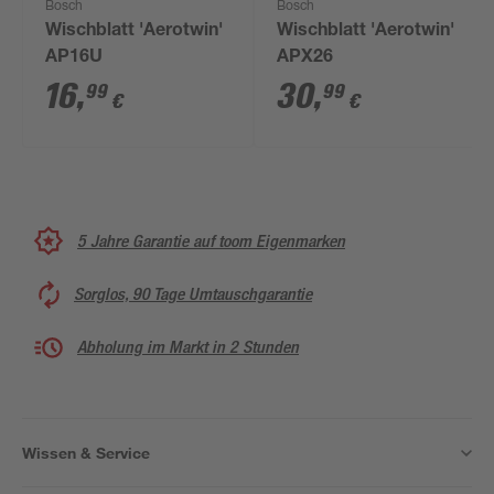
Bosch
Bosch
Wischblatt 'Aerotwin'
Wischblatt 'Aerotwin'
AP16U
APX26
16
,
30
,
99
99
€
€
5 Jahre Garantie auf toom Eigenmarken
Sorglos, 90 Tage Umtauschgarantie
Abholung im Markt in 2 Stunden
Wissen & Service