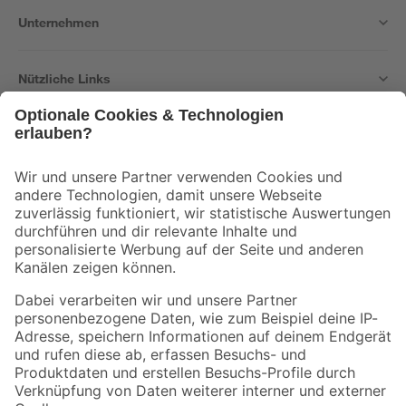
Unternehmen
Nützliche Links
Bleib auf dem Laufenden mit unserem Newsletter
Der toom Newsletter: Keine Angebote und Aktionen mehr verpassen!
Zur Newsletter Anmeldung
Folge uns
Zahlungsarten
Versandarten