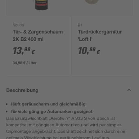
Soudal
B1
Tür- & Zargenschaum
Türdrückergarnitur
2K B2 400 ml
'Loft I'
13
,
10
,
99
99
€
€
34,98 € / Liter
Beschreibung
läuft geräuscharm und gleichmäßig
für viele gängige Automarken geeignet
Das Ersatzwischblatt „Aerotwin“ A 933 S von Bosch ist
kompatibel mit gängigen Automarken und wird per simpler
Clipmontage angebracht. Das Blatt zeichnet sich durch eine
optimale Wischleistung bei geräuschlosem Lauf aus.