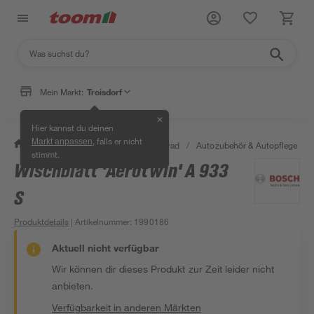
Mein Markt:
Troisdorf
✕
Hier kannst du deinen
, falls er nicht
Markt anpassen
/
Garten & Freizeit
/
Auto & Fahrrad
/
Autozubehör & Autopflege
/
stimmt.
Wischblatt 'Aerotwin' A 933
S
Produktdetails
| Artikelnummer
:
1990186
Aktuell nicht verfügbar
Wir können dir dieses Produkt zur Zeit leider nicht
anbieten.
Verfügbarkeit in anderen Märkten