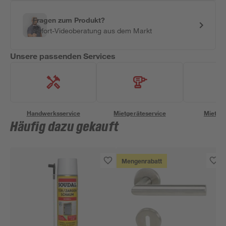
Fragen zum Produkt?
Sofort-Videoberatung aus dem Markt
Unsere passenden Services
Handwerksservice
Mietgeräteservice
Miettra
Häufig dazu gekauft
Mengenrabatt