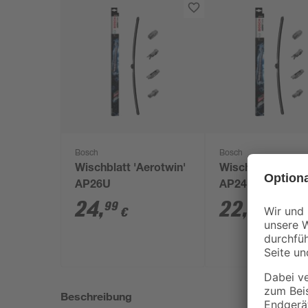
Bosch
Bosch
Wischblatt 'Aerotwin'
Wischblatt 'Aero
AP26U
AP24U
24
,
22
,
99
99
€
€
Beschreibung