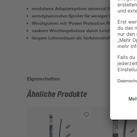
modulares Adaptersystem universal für OE-Wischa
aerodynamischer Spoiler für weniger Windgeräusc
Wischgummi mit 'Power Protection Plus'-Technolo
saubere Wischergebnisse durch Leichtlaufbeschic
längere Lebensdauer als herkömmliche Wischblätt
Eigenschaften
Ähnliche Produkte