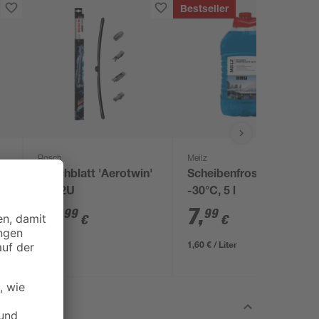
Bestseller
Bosch
Meilz
'
Wischblatt 'Aerotwin'
Scheibenfrostschutz
AP22U
-30°C, 5 l
21
,
7
,
99
99
€
€
1,60 € / Liter