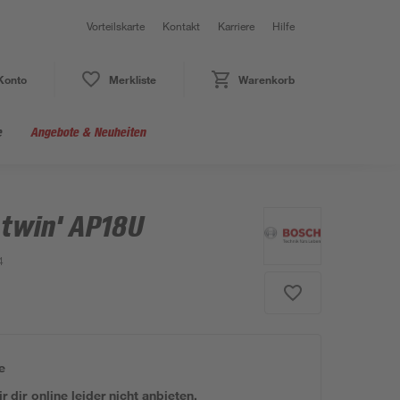
Vorteilskarte
Kontakt
Karriere
Hilfe
Konto
Merkliste
Warenkorb
e
Angebote & Neuheiten
otwin' AP18U
4
e
 dir online leider nicht anbieten.