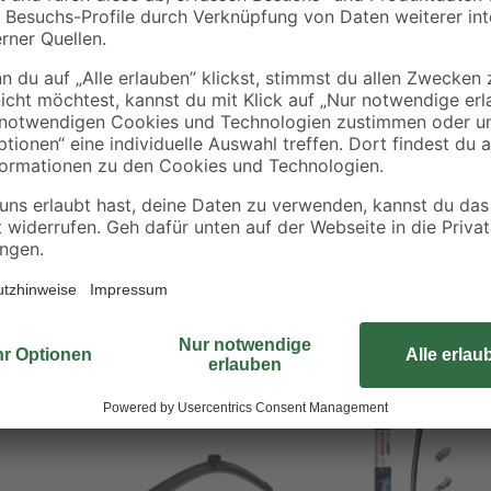
Die Bosch Twin Scheibenwischer s
rm-Schnittstellen
gesamte Wischblattlänge und garan
he
Leichtlaufbeschichtung. Sie biete
gie
Geschwindigkeiten, sind geräusc
htung
mit bewährter Twin-Zweistofftechn
er
und hartnäckigen Schmutz, währe
einfache Montage an zehn versch
überzeugt der Wischer durch ein
Wechsel.