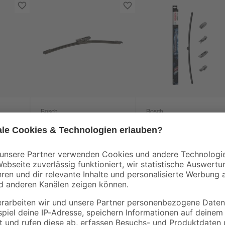
Bosch
Bosch
twin'
Scheibenwischer
Wischblatt 'Aerotwin
'Rear' A 282 H
AP28U
9
,
24
,
49
99
€
€