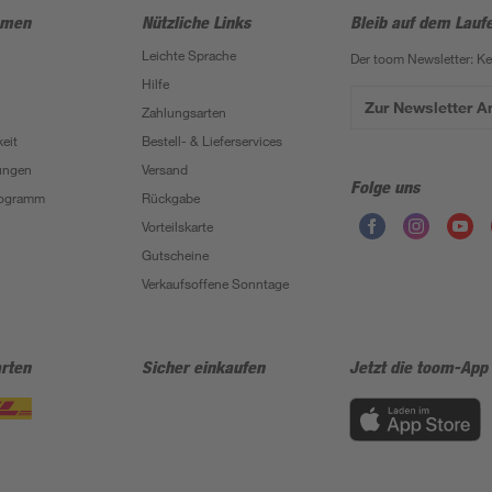
hmen
Nützliche Links
Bleib auf dem Lauf
Leichte Sprache
Der toom Newsletter: K
Hilfe
Zur Newsletter 
Zahlungsarten
eit
Bestell- & Lieferservices
ungen
Versand
Folge uns
Programm
Rückgabe
Vorteilskarte
Gutscheine
Verkaufsoffene Sonntage
rten
Sicher einkaufen
Jetzt die toom-App