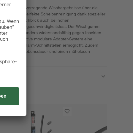
orgen für hervorragende Wischergebnisse über die
tieren eine perfekte Scheibenreinigung dank spezieller
n sicheren Durchblick auch bei hohen
harm und hochgeschwindigkeitsfest. Der Wischgummi
ologie ist besonders widerstandsfähig gegen Insekten
nd das innovative modulare Adapter-System eine
iedenen Wischarm-Schnittstellen ermöglicht. Zudem
e verlängerte Lebensdauer und einen mühelosen