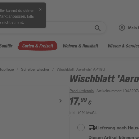
✕
ier kannst du deinen
, falls
Markt anpassen
r nicht stimmt.
Mein 
Sanitär
Garten & Freizeit
Wohnen & Haushalt
Wissen & Servic
topflege
/
Scheibenwischer
/
Wischblatt 'Aerotwin' AP18U
Wischblatt 'Aer
Produktdetails
| Artikelnummer
:
1043297
17
,
99
€
inkl. 19% MwSt.
Lieferung nach Haus
Diesen Artikel können wir