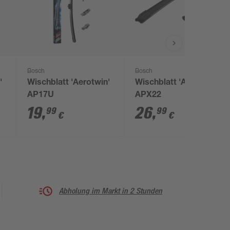
Bosch
Bosch
'
Wischblatt 'Aerotwin'
Wischblatt 'Aerotwin'
AP17U
APX22
19
,
26
,
99
99
€
€
Abholung im Markt in 2 Stunden