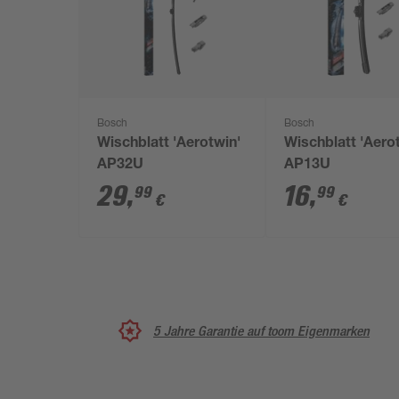
Bosch
Bosch
Wischblatt 'Aerotwin'
Wischblatt 'Aero
AP32U
AP13U
29
,
16
,
99
99
€
€
5 Jahre Garantie auf toom Eigenmarken