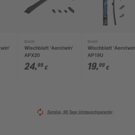
Bosch
Bosch
twin'
Wischblatt 'Aerotwin'
Wischblatt 'Aerotwin
APX20
AP19U
24
,
19
,
99
99
€
€
Sorglos, 90 Tage Umtauschgarantie