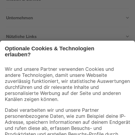
Unternehmen
Nützliche Links
Bleib auf dem Laufenden mit unserem Newsletter
Der toom Newsletter: Keine Angebote und Aktionen mehr verpassen!
Zur Newsletter Anmeldung
Folge uns
Zahlungsarten
Versandarten