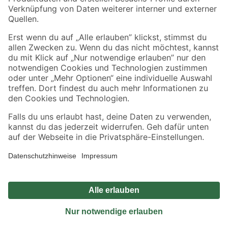
Sicher einkaufen
Jetzt die toom-App herunterladen
Alle Preisangaben in EUR inkl. gesetzl. MwSt.. Die dargestellten Angebote sind unter
Umständen nicht in allen Märkten verfügbar. Die angegebenen Verfügbarkeiten beziehen
sich auf den unter "Mein Markt" ausgewählten toom Baumarkt. Alle Angebote und
Produkte nur solange der Vorrat reicht.
*Paketversand ab 59 € versandkostenfrei, gilt nicht für Artikel mit Speditionsversand, hier
fallen zusätzliche Versandkosten an.
Datenschutz
Privatsphäre
Impressum
AGB
Nutzungsbedingungen
Widerrufsrecht
Vertrag widerrufen
Barrierefreiheit