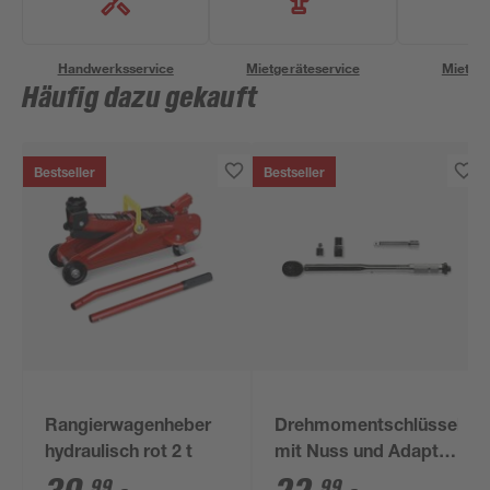
Handwerksservice
Mietgeräteservice
Miettra
Häufig dazu gekauft
Bestseller
Bestseller
Rangierwagenheber
Drehmomentschlüssel
hydraulisch rot 2 t
mit Nuss und Adapter
1/2"
99
99