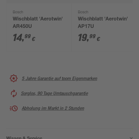
Bosch
Bosch
Wischblatt 'Aerotwin'
Wischblatt 'Aerotwin'
AR450U
AP17U
14
,
19
,
99
99
€
€
5 Jahre Garantie auf toom Eigenmarken
Sorglos, 90 Tage Umtauschgarantie
Abholung im Markt in 2 Stunden
Wissen & Service