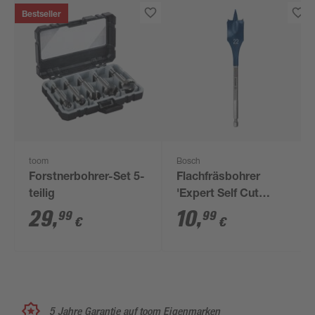
Bestseller
toom
Bosch
Forstnerbohrer-Set 5-
Flachfräsbohrer
teilig
'Expert Self Cut
Speed' 22 x 152 mm
29
,
10
,
99
99
€
€
5 Jahre Garantie auf toom Eigenmarken