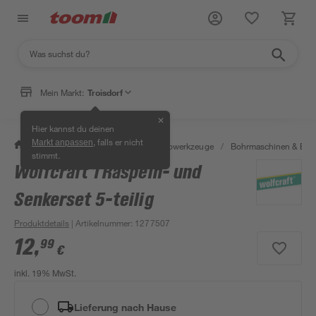
Mein Markt:
Troisdorf
✕
Hier kannst du deinen
, falls er nicht
Markt anpassen
/
Werkstatt & Maschinen
/
Elektrowerkzeuge
/
Bohrmaschinen & Boh
stimmt.
Wolfcraft 1 Raspeln- und
Senkerset 5-teilig
Produktdetails
| Artikelnummer
:
1277507
12
,
99
€
inkl. 19% MwSt.
Lieferung nach Hause