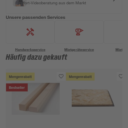
Sofort-Videoberatung aus dem Markt
Unsere passenden Services
Handwerksservice
Mietgeräteservice
Miettra
Häufig dazu gekauft
Mengenrabatt
Mengenrabatt
Bestseller