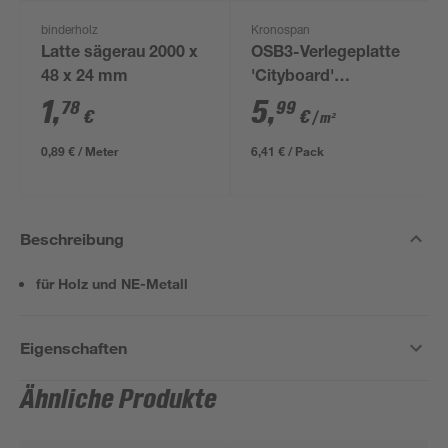
binderholz
Kronospan
Latte sägerau 2000 x
OSB3-Verlegeplatte
48 x 24 mm
'Cityboard'
ungeschliffen 1690 x
1
,
5
,
78
99
€
€
/ m²
634 x 12 mm
0,89 € / Meter
6,41 € / Pack
Beschreibung
für Holz und NE-Metall
Eigenschaften
Ähnliche Produkte