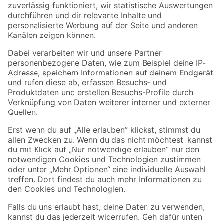
Zur Newsletter Anmeldung
Folge uns
Zahlungsarten
Versandarten
Sicher einkaufen
Jetzt die toom-App herunterladen
Alle Preisangaben in EUR inkl. gesetzl. MwSt.. Die dargestellten Angebote sind unter