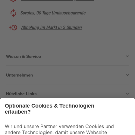
Sorglos, 90 Tage Umtauschgarantie
Abholung im Markt in 2 Stunden
Wissen & Service
Unternehmen
Nützliche Links
Bleib auf dem Laufenden mit unserem Newsletter
Der toom Newsletter: Keine Angebote und Aktionen mehr verpassen!