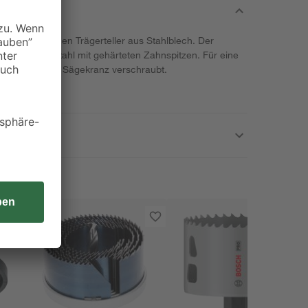
fügt über einen Trägerteller aus Stahlblech. Der
aus Wolframstahl mit gehärteten Zahnspitzen. Für eine
ler fest mit dem Sägekranz verschraubt.