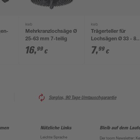
kwb
kwb
gen-
Mehrkranzlochsäge Ø
Trägerteller für
25-63 mm 7-teilig
Lochsägen Ø 33 - 83
mm
16
,
7
,
99
99
€
€
Sorglos, 90 Tage Umtauschgarantie
hmen
Nützliche Links
Bleib auf dem Lauf
Leichte Sprache
Der toom Newsletter: K