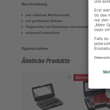
Beschreibung
aus stabilem Wolframstahl
mit gehärteten Zähnen
Trägerteller mit Zahnkranz verschraubt
universell einsetzbar
Eigenschaften
Ähnliche Produkte
Bestseller