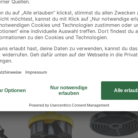
Die kwb Wolframstahl-Lochsäge ver
Sägekranz der Bohrkrone besteht 
geringe Toleranz ist der Trägertel