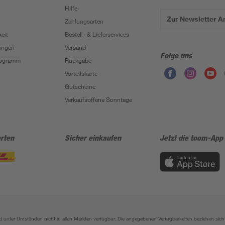
Hilfe
Zur Newsletter 
Zahlungsarten
eit
Bestell- & Lieferservices
ungen
Versand
Folge uns
Programm
Rückgabe
Vorteilskarte
Gutscheine
Verkaufsoffene Sonntage
rten
Sicher einkaufen
Jetzt die toom-App
sind unter Umständen nicht in allen Märkten verfügbar. Die angegebenen Verfügbarkeiten beziehen s