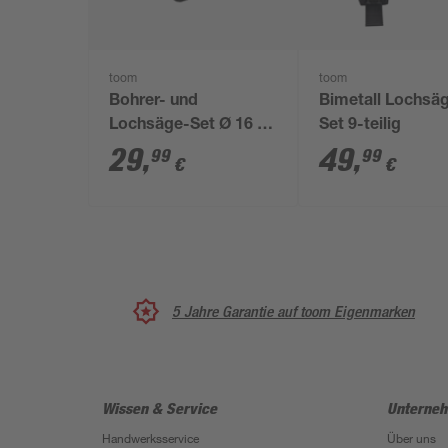
toom
toom
Bohrer- und
Bimetall Lochsä
Lochsäge-Set Ø 16 -
Set 9-teilig
32 mm 5-teilig
29
,
49
,
99
99
€
€
5 Jahre Garantie auf toom Eigenmarken
Wissen & Service
Unterne
Handwerksservice
Über uns