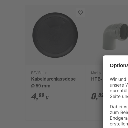
REV Ritter
Marley
Kabeldurchlassdose
HTB-Bogen 87° 
Ø 59 mm
4
,
0
,
99
89
€
€