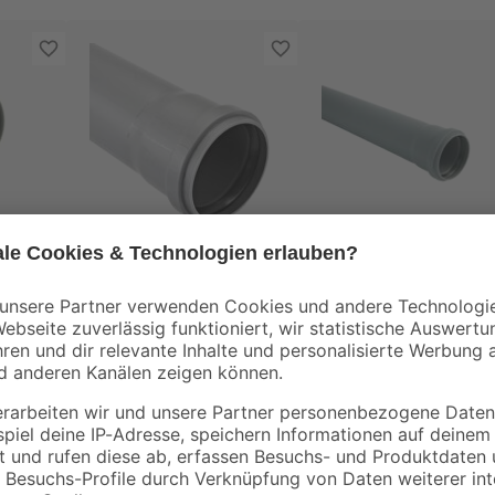
Marley
Marley
DN 50
Hochtemperaturrohr
HTEM-Rohr mit
Ø 50 x 500 mm
Steckmuffe DN 50,
1000 mm
1
,
1
,
29
89
€
€
2,58 € / Meter
1,89 € / Meter