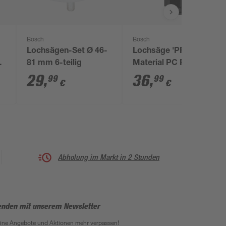
Bosch
Bosch
Lochsägen-Set Ø 46-
Lochsäge 'PRO Multi
81 mm 6-teilig
Material PC Plus' Ø
73 mm
29
,
36
,
99
99
€
€
Abholung im Markt in 2 Stunden
enden mit unserem Newsletter
eine Angebote und Aktionen mehr verpassen!