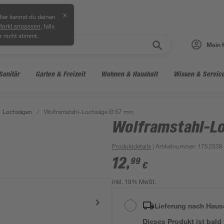
✕
ier kannst du deinen
, falls
Markt anpassen
r nicht stimmt.
Mein 
Sanitär
Garten & Freizeit
Wohnen & Haushalt
Wissen & Servic
Lochsägen
/
Wolframstahl-Lochsäge Ø 57 mm
Wolframstahl-L
Produktdetails
| Artikelnummer
:
1752538
12
,
99
€
inkl. 19% MwSt.
Lieferung nach Haus
Dieses Produkt ist bald