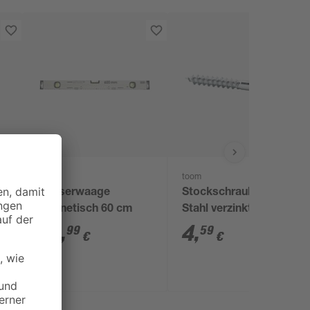
toom
toom
Wasserwaage
Stockschrauben T15
magnetisch 60 cm
Stahl verzinkt M6 x 60
mm 4 Stück
24
,
4
,
99
59
€
€