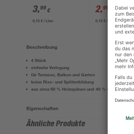
3
,
2
,
99
99
€
€
3,29 €
0,10 € / Liter
0,12 € / Kilogramm
Beschreibung
4 Stück
einfache Verlegung
für Terrasse, Balkon und Garten
keine Riss- und Splitterbildung
aus circa 60 % Holzspänen und 40 % Kunststoff
Eigenschaften
Ähnliche Produkte