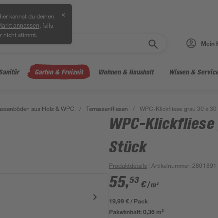
✕
ier kannst du deinen
, falls
Markt anpassen
r nicht stimmt.
Mein 
Sanitär
Garten & Freizeit
Wohnen & Haushalt
Wissen & Servic
rassenböden aus Holz & WPC
/
Terrassenfliesen
/
WPC-Klickfliese grau 30 x 30
WPC-Klickfliese 
Stück
Produktdetails
| Artikelnummer
:
2801891
55
,
53
€
/ m²
19,99 € / Pack
Paketinhalt:
0,36 m²