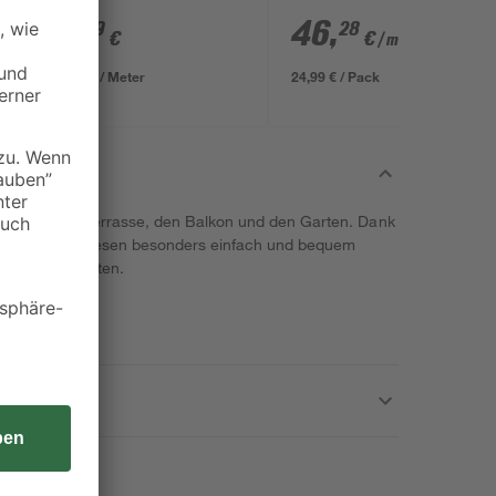
cm x 23 mm 6 Stück
3
,
46
,
19
28
€
€
/ m²
3,19 € / Meter
24,99 € / Pack
n sich für die Terrasse, den Balkon und den Garten. Dank
sen sich die Fliesen besonders einfach und bequem
r Stück enthalten.