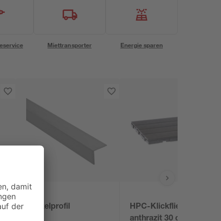
eservice
Miettransporter
Energie sparen
alfer
Winkelprofil
HPC-Klickfliese WPC
anthrazit 30 cm x 30