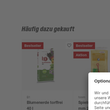
Häufig dazu gekauft
Bestseller
Bestseller
Aktion
B1
toom
Blumenerde torffrei
Spielsand beige 
40 l
mm 25 kg