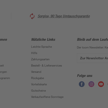
Sorglos, 90 Tage Umtauschgarantie
hmen
Nützliche Links
Bleib auf dem Lauf
Leichte Sprache
Der toom Newsletter: K
Hilfe
Zur Newsletter 
Zahlungsarten
eit
Bestell- & Lieferservices
ungen
Versand
Folge uns
Programm
Rückgabe
Vorteilskarte
Gutscheine
Verkaufsoffene Sonntage