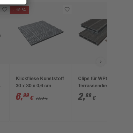
- 12 %
Klickfliese Kunststoff
Clips für WPC-
30 x 30 x 0,6 cm
Terrassendielen, 8
Stück
6
,
2
,
99
99
€
€
7,99 €