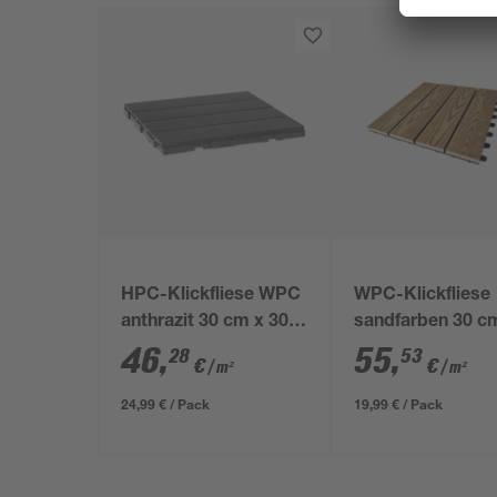
HPC-Klickfliese WPC
WPC-Klickfliese
anthrazit 30 cm x 30
sandfarben 30 c
cm x 23 mm 6 Stück
30 cm x 22 mm 4
46
,
55
,
28
53
€
€
/ m²
/ m²
Stück
24,99 € / Pack
19,99 € / Pack