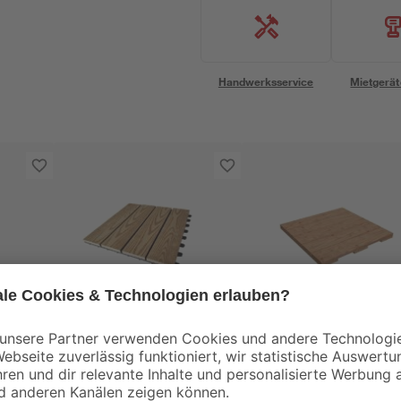
Handwerksservice
Mietgerät
Ante
0-2
WPC-Klickfliese
Holzfliese Douglasie
sandfarben 30 cm x
500 x 500 x 31 mm