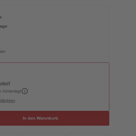
e
tage
ten
sdorf
h hinterlegt
 Märkten
In den Warenkorb