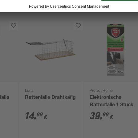
Luna
Protect Home
alle
Rattenfalle Drahtkäfig
Elektronische
Rattenfalle 1 Stück
14
,
39
,
99
99
€
€