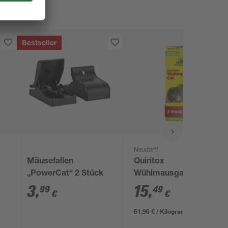
Bestseller
Neudorff
Mäusefallen
Quiritox
„PowerCat“ 2 Stück
Wühlmausgas
3
,
15
,
99
49
€
€
61,96 € / Kilogramm