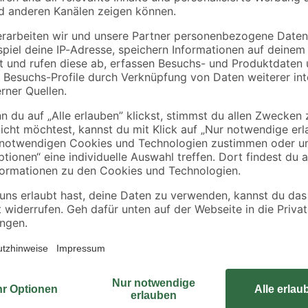
toom
toom
0-2
Pflanzerde torffrei 60 l
Rasenerde torffrei 40
12
,
10
,
99
99
€
€
0,22 € / Liter
0,27 € / Liter
Zum effektiven Fangen von Wühlm
r Schermäuse)
anwenderfreundlich, da die Falle 
es Töten der Wühlmaus
durch geschlossene Bauweise, die 
 Berührung
vorgesehene Beköderung der Fall
hoher Schlagkraft ausgestatteten 