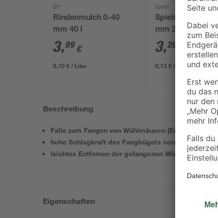
B1
toom
Rindenmulch 0-40
Spielsand beige 
mm 40 l
mm 25 kg
3
,
3
,
99
29
€
€
0,10 € / Liter
0,13 € / Kilogramm
Beschreibung
Falle zum Fangen von Wühlmäusen (Erdratten ode
hohe Schlagkraft des Fangbügels sorgt für sicher
leichtes Entfernen der gefangenen Wühlmaus ohne
Eigenschaften