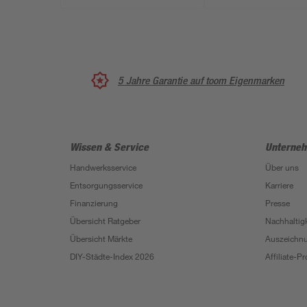
5 Jahre Garantie auf toom Eigenmarken
Wissen & Service
Unterne
Handwerksservice
Über uns
Entsorgungsservice
Karriere
Finanzierung
Presse
Übersicht Ratgeber
Nachhaltigk
Übersicht Märkte
Auszeichn
DIY-Städte-Index 2026
Affiliate-