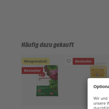
Häufig dazu gekauft
Mengenrabatt
Bestseller
Bestseller