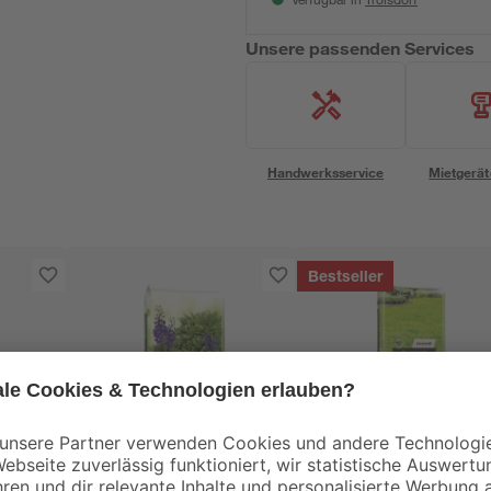
Verfügbar in
Unsere passenden Services
Handwerksservice
Mietgerät
Bestseller