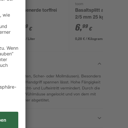
toom
toom
 l
Blumenerde torffrei
Basaltsplitt anthrazit
50 l
2/5 mm 25 kg
9
,
6
,
99
99
€
€
0,20 € / Liter
0,28 € / Kilogramm
äusen (Erdratten, Scher- oder Mollmäusen). Besonders
sich mit einem Handgriff spannen lässt. Hohe Fängigkeit
störenden Licht- und Lufteintritt vermindert. Durch die
e werden die Wühlmäuse angelockt und von dem mit
Fangbügel sicher abgetötet.