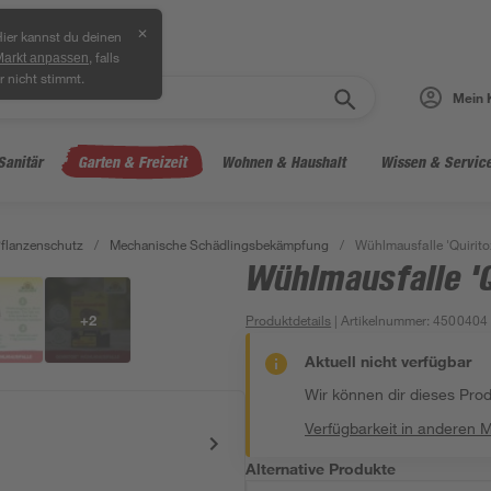
✕
ier kannst du deinen
, falls
Markt anpassen
r nicht stimmt.
Mein 
Sanitär
Garten & Freizeit
Wohnen & Haushalt
Wissen & Servic
flanzenschutz
/
Mechanische Schädlingsbekämpfung
/
Wühlmausfalle 'Quirito
Wühlmausfalle 'Q
+
2
Produktdetails
| Artikelnummer
:
4500404
Aktuell nicht verfügbar
Wir können dir dieses Produ
Verfügbarkeit in anderen 
Alternative Produkte