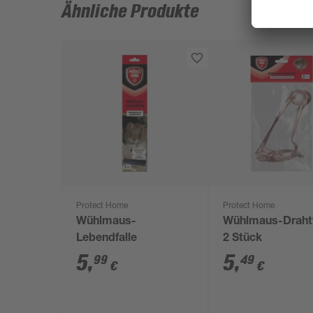
Ähnliche Produkte
Protect Home
Protect Home
Wühlmaus-
Wühlmaus-Drahtf
Lebendfalle
2 Stück
5
,
5
,
99
49
€
€