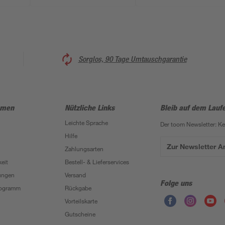
Sorglos, 90 Tage Umtauschgarantie
hmen
Nützliche Links
Bleib auf dem Lauf
Leichte Sprache
Der toom Newsletter: K
Hilfe
Zur Newsletter 
Zahlungsarten
eit
Bestell- & Lieferservices
ungen
Versand
Folge uns
Programm
Rückgabe
Vorteilskarte
Gutscheine