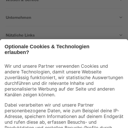
Unternehmen
Nützliche Links
Bleib auf dem Laufenden mit unserem Newsletter
Der toom Newsletter: Keine Angebote und Aktionen mehr verpassen!
Zur Newsletter Anmeldung
Folge uns
Zahlungsarten
Versandarten