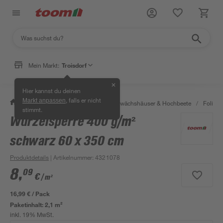
Mein Markt:
Troisdorf
✕
Hier kannst du deinen
, falls er nicht
Markt anpassen
/
Garten & Freizeit
/
Anzucht, Gewächshäuser & Hochbeete
/
Folien 
stimmt.
Wurzelsperre 400 g/m²
schwarz 60 x 350 cm
Produktdetails
| Artikelnummer
:
4321078
8
,
09
€
/ m²
16,99 € / Pack
Paketinhalt:
2,1 m²
inkl. 19% MwSt.