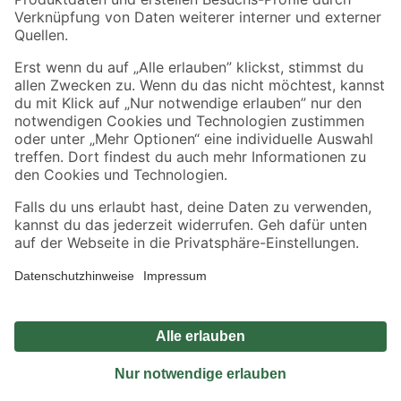
Sicher einkaufen
Jetzt die toom-App herunterladen
Alle Preisangaben in EUR inkl. gesetzl. MwSt.. Die dargestellten Angebote sind unter
Umständen nicht in allen Märkten verfügbar. Die angegebenen Verfügbarkeiten beziehen
sich auf den unter "Mein Markt" ausgewählten toom Baumarkt. Alle Angebote und
Produkte nur solange der Vorrat reicht.
*Paketversand ab 59 € versandkostenfrei, gilt nicht für Artikel mit Speditionsversand, hier
fallen zusätzliche Versandkosten an.
Datenschutz
Privatsphäre
Impressum
AGB
Nutzungsbedingungen
Widerrufsrecht
Vertrag widerrufen
Barrierefreiheit