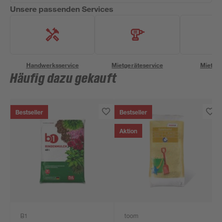
Unsere passenden Services
Handwerksservice
Mietgeräteservice
Miettra
Häufig dazu gekauft
Bestseller
Bestseller
Aktion
B1
toom