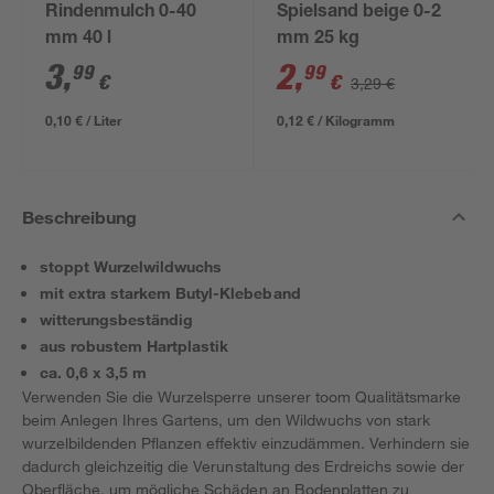
Rindenmulch 0-40
Spielsand beige 0-2
mm 40 l
mm 25 kg
3
,
2
,
99
99
€
€
3,29 €
0,10 € / Liter
0,12 € / Kilogramm
Beschreibung
stoppt Wurzelwildwuchs
mit extra starkem Butyl-Klebeband
witterungsbeständig
aus robustem Hartplastik
ca. 0,6 x 3,5 m
Verwenden Sie die Wurzelsperre unserer toom Qualitätsmarke
beim Anlegen Ihres Gartens, um den Wildwuchs von stark
wurzelbildenden Pflanzen effektiv einzudämmen. Verhindern sie
dadurch gleichzeitig die Verunstaltung des Erdreichs sowie der
Oberfläche, um mögliche Schäden an Bodenplatten zu