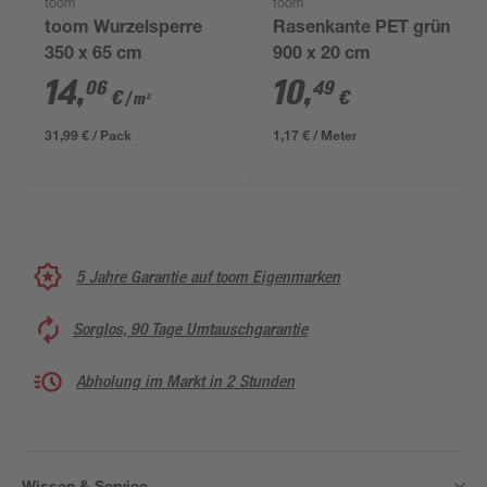
toom
toom
toom Wurzelsperre
Rasenkante PET grün
350 x 65 cm
900 x 20 cm
14
,
10
,
06
49
€
€
/ m²
31,99 € / Pack
1,17 € / Meter
5 Jahre Garantie auf toom Eigenmarken
Sorglos, 90 Tage Umtauschgarantie
Abholung im Markt in 2 Stunden
Wissen & Service