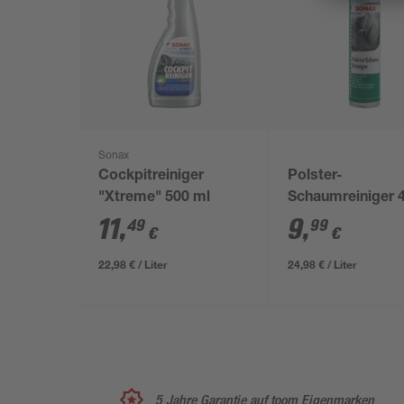
Sonax
Cockpitreiniger
Polster-
"Xtreme" 500 ml
Schaumreiniger 
ml
11
,
9
,
49
99
€
€
22,98 € / Liter
24,98 € / Liter
5 Jahre Garantie auf toom Eigenmarken