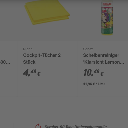
Nigrin
Sonax
Cockpit-Tücher 2
Scheibenreiniger
400
Stück
'Klarsicht Lemon
Rocks' 1:100
4
,
10
,
49
49
€
€
Konzentrat 250 ml
41,96 € / Liter
Sorglos, 90 Tage Umtauschgarantie