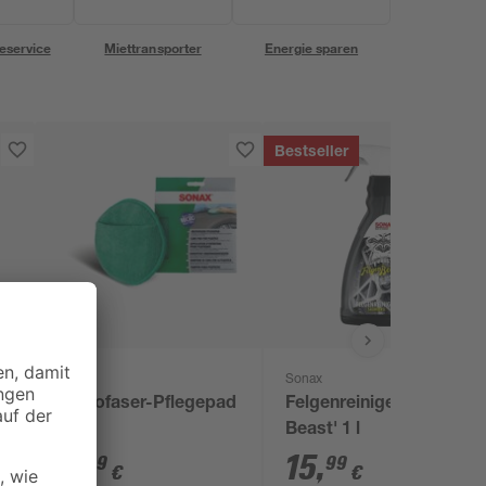
eservice
Miettransporter
Energie sparen
Bestseller
Sonax
Sonax
Microfaser-Pflegepad
Felgenreiniger 'Felgen
grün
Beast' 1 l
4
,
15
,
99
99
€
€