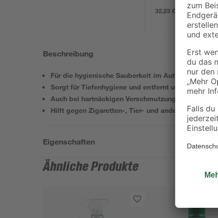
32,23 € / Liter
Beschreibung
Für die hygienische Sauberkeit im Auto und Hausha
Sorgt für Tiefenhygiene und entfernt unangenehme
Auch bei hartnäckigen Verschmutzungen an Innenv
Hilft gegen Zigaretten-, Tier- und andere störende
Eigenschaften
Ähnliche Produkte