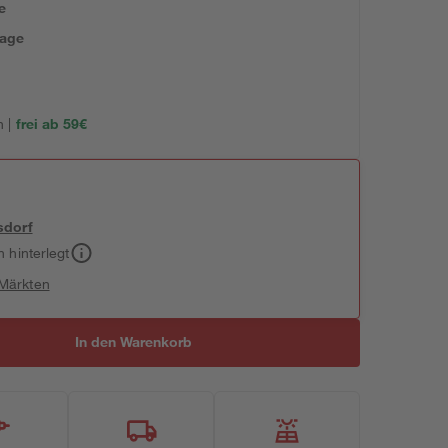
e
tage
 |
frei ab 59€
sdorf
h hinterlegt
 Märkten
In den Warenkorb