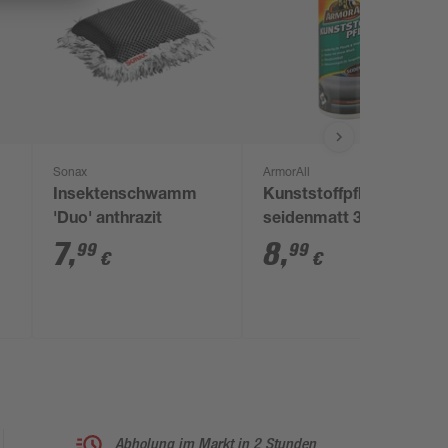
Sonax
ArmorAll
Insektenschwamm
Kunststoffpflegetücher
'Duo' anthrazit
seidenmatt 30 Stück
7
,
8
,
99
99
€
€
Abholung im Markt in 2 Stunden