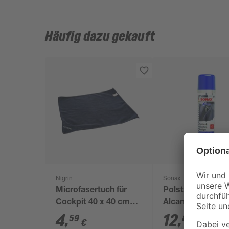
Häufig dazu gekauft
Nigrin
Sonax
Microfasertuch für
Polster- und
Cockpit 40 x 40 cm
Alcantara-Reinig
blau
'Xtreme' 400 ml
4
,
12
,
59
89
€
€