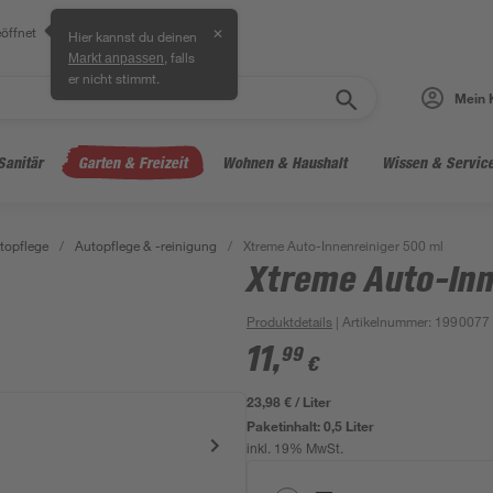
öffnet
✕
Hier kannst du deinen
, falls
Markt anpassen
er nicht stimmt.
Mein 
Sanitär
Garten & Freizeit
Wohnen & Haushalt
Wissen & Servic
topflege
/
Autopflege & -reinigung
/
Xtreme Auto-Innenreiniger 500 ml
Xtreme Auto-Inn
Produktdetails
| Artikelnummer
:
1990077
11
,
99
€
23,98 € / Liter
Paketinhalt:
0,5 Liter
inkl. 19% MwSt.