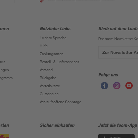
hmen
Nützliche Links
Bleib auf dem Lauf
Leichte Sprache
Der toom Newsletter: K
Hilfe
Zur Newsletter 
Zahlungsarten
eit
Bestell- & Lieferservices
ungen
Versand
Folge uns
Programm
Rückgabe
Vorteilskarte
Gutscheine
Verkaufsoffene Sonntage
rten
Sicher einkaufen
Jetzt die toom-App