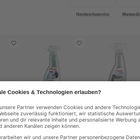
Handwerksservice
Mietgerät
Sonax
Sonax
Scheibenreiniger
Cockpitreiniger
er
'Xtreme' 500 ml
"Xtreme" 500 ml
11
,
11
,
49
49
€
€