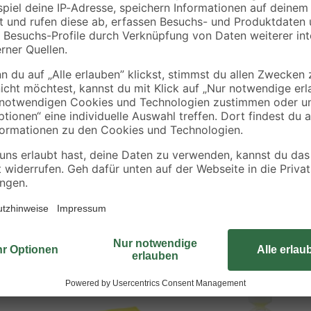
22,98 € / Liter
22,98 € / Liter
lt
 Gerüche
erkleidung, Polstern und Fahrzeughimmel verwendbar
 Gerüche