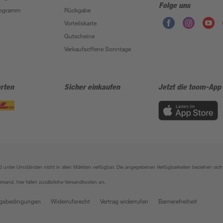
Folge uns
Programm
Rückgabe
Vorteilskarte
Gutscheine
Verkaufsoffene Sonntage
rten
Sicher einkaufen
Jetzt die toom-App
sind unter Umständen nicht in allen Märkten verfügbar. Die angegebenen Verfügbarkeiten beziehen s
ersand, hier fallen zusätzliche Versandkosten an.
gsbedingungen
Widerrufsrecht
Vertrag widerrufen
Barrierefreiheit