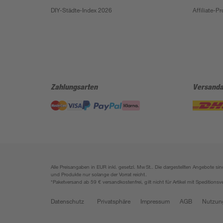
DIY-Städte-Index 2026
Affiliate-
Zahlungsarten
Versanda
Alle Preisangaben in EUR inkl. gesetzl. MwSt.. Die dargestellten Angebote 
und Produkte nur solange der Vorrat reicht.
*Paketversand ab 59 € versandkostenfrei, gilt nicht für Artikel mit Speditionsv
Datenschutz
Privatsphäre
Impressum
AGB
Nutzun