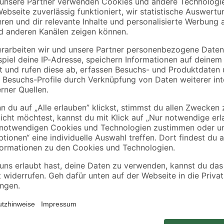
toom
80 x
Vierkantpfosten grün
Flechtzaunbeschlag
 grün
9 x 9 x 210 cm
Set 4 teilig
19
,
3
,
99
29
€
€
9,52 € / Meter
on 100 cm
ieren. Deswegen ordern wir deine Pflanze erst nach der Bestellung di
en. So kannst du dich über eine frische und gesunde Pflanze freuen! Al