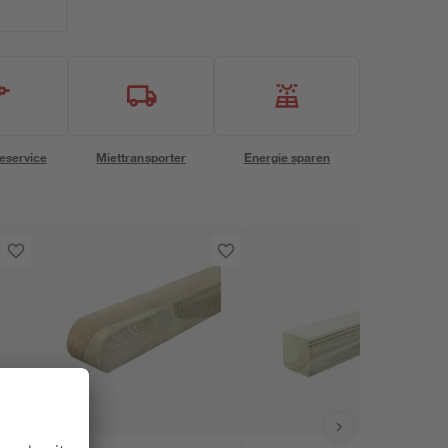
eservice
Miettransporter
Energie sparen