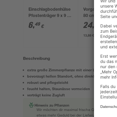
Einschlagbodenhülse
Vorgartenzaun 1
Pfostenträger 9 x 9 x
80 cm Kiefer KDI
90 cm
6
,
24
,
49
99
€
€
13,88 € / Meter
Beschreibung
extra große Zimmerpflanze mit einer Lieferhöhe v
bevorzugt hellen Standort, ohne direkte Sonne
robust und pflegeleicht
feucht halten, Staunässe vermeiden
verträgt keine Zugluft
Hinweis zu Pflanzen
Wir möchten dir maximal frische Qualität garant
etwas mehr Geduld bei der Lieferung bitten müss