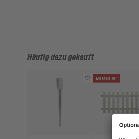
Häufig dazu gekauft
Bestseller