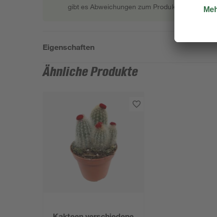
gibt es Abweichungen zum Produktfoto.
Eigenschaften
Ähnliche Produkte