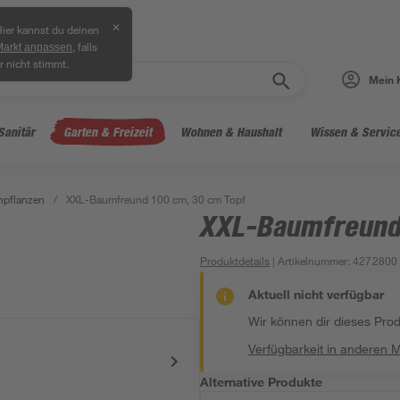
✕
ier kannst du deinen
, falls
Markt anpassen
r nicht stimmt.
Mein 
Sanitär
Garten & Freizeit
Wohnen & Haushalt
Wissen & Servic
npflanzen
/
XXL-Baumfreund 100 cm, 30 cm Topf
XXL-Baumfreund
Produktdetails
| Artikelnummer
:
4272800
Aktuell nicht verfügbar
Wir können dir dieses Produ
Verfügbarkeit in anderen 
Alternative Produkte