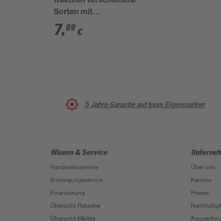
Kakteen verschiedene
Sorten mit
Strohblüten 8,5 cm
7
,
99
€
Topf
5 Jahre Garantie auf toom Eigenmarken
Wissen & Service
Unterne
Handwerksservice
Über uns
Entsorgungsservice
Karriere
Finanzierung
Presse
Übersicht Ratgeber
Nachhaltigk
Übersicht Märkte
Auszeichn