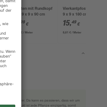
-
Pfosten mit Rundkopf
Vierkantpfosten grün
grün 9 x 9 x 90 cm
9 x 9 x 180 cm
11
,
15
,
99
49
€
€
13,32 € / Meter
8,61 € / Meter
rekt beim Gärtner. Da kann es passieren, dass wir um
s Naturprodukt ist jede Pflanze einzigartig, somit