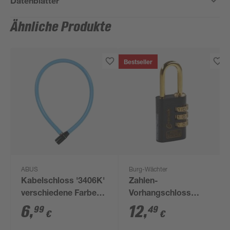
Datenblätter
Ähnliche Produkte
Bestseller
ABUS
Burg-Wächter
Kabelschloss '3406K'
Zahlen-
verschiedene Farben
Vorhangschloss
Ø 0,6 x 55 cm
Combi 88 30 Fun SB
6
,
12
,
99
49
€
€