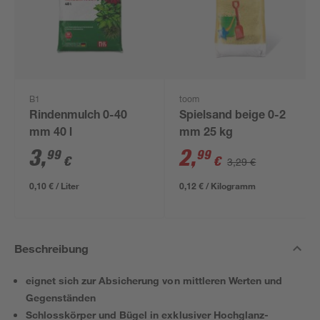
B1
toom
Rindenmulch 0-40
Spielsand beige 0-2
mm 40 l
mm 25 kg
3
,
2
,
99
99
€
€
3,29 €
0,10 € / Liter
0,12 € / Kilogramm
Beschreibung
eignet sich zur Absicherung von mittleren Werten und
Gegenständen
Schlosskörper und Bügel in exklusiver Hochglanz-