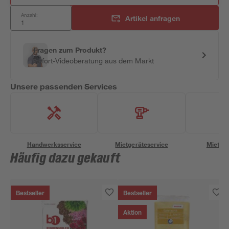
Anzahl:
Artikel anfragen
Fragen zum Produkt?
Sofort-Videoberatung aus dem Markt
Unsere passenden Services
Handwerksservice
Mietgeräteservice
Miettra
Häufig dazu gekauft
Bestseller
Bestseller
Aktion