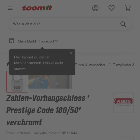
Mein Markt:
Troisdorf
✕
Hier kannst du deinen
, falls er nicht
Markt anpassen
/
Bauen & Renovieren
/
Fenster, Türen & Vordächer
/
Türzylinder & Tü
stimmt.
Zahlen-Vorhangschloss '
Prestige Code 160/50'
verchromt
Produktdetails
| Artikelnummer
:
10511844