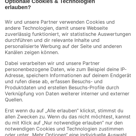
Bleib auf dem Laufenden mit unserem Newsletter
Der toom Newsletter: Keine Angebote und Aktionen mehr verpassen!
Zur Newsletter Anmeldung
Folge uns
Zahlungsarten
Versandarten
Sicher einkaufen
Jetzt die toom-App herunterladen