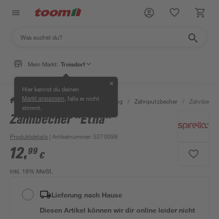
Mein Markt:
Troisdorf
✕
Hier kannst du deinen
, falls er nicht
Markt anpassen
/
Bad & Sanitär
/
Bad-Ausstattung
/
Zahnputzbecher
/
Zahnbecher
stimmt.
Zahnbecher "Etna"
Produktdetails
| Artikelnummer
:
5270098
12
,
99
€
inkl. 19% MwSt.
Lieferung nach Hause
Diesen Artikel können wir dir online leider nicht