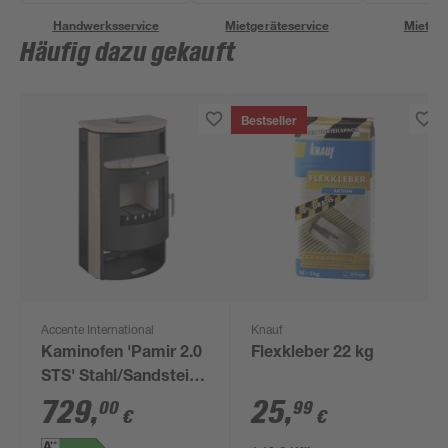
Handwerksservice
Mietgeräteservice
Miettra
Häufig dazu gekauft
Bestseller
Accente International
Knauf
Kaminofen 'Pamir 2.0
Flexkleber 22 kg
STS' Stahl/Sandstein
6,7 kW
729
,
25
,
00
99
€
€