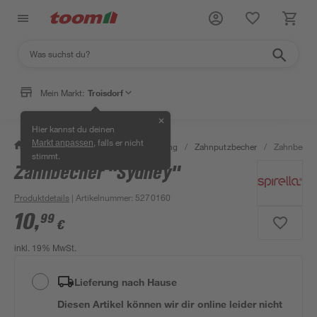
Mein Markt:
Troisdorf
✕
Hier kannst du deinen
, falls er nicht
Markt anpassen
/
Bad & Sanitär
/
Bad-Ausstattung
/
Zahnputzbecher
/
Zahnbecher
stimmt.
Zahnbecher "Sydney"
Produktdetails
| Artikelnummer
:
5270160
10
,
99
€
inkl. 19% MwSt.
Lieferung nach Hause
Diesen Artikel können wir dir online leider nicht