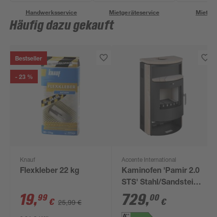
Handwerksservice
Mietgeräteservice
Miettra
Häufig dazu gekauft
Bestseller
- 23 %
Knauf
Accente International
Flexkleber 22 kg
Kaminofen 'Pamir 2.0
STS' Stahl/Sandstein
6,7 kW
19
,
729
,
99
00
€
€
25,99 €