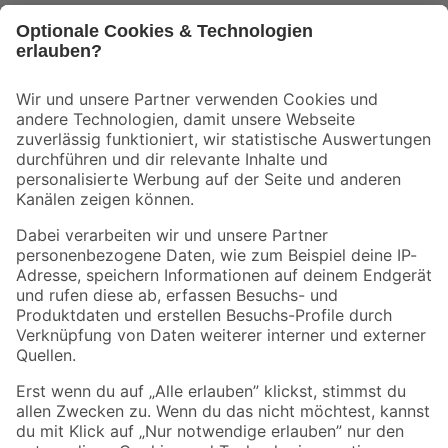
Bleib auf dem Laufenden mit unserem Newsletter
Der toom Newsletter: Keine Angebote und Aktionen mehr verpassen!
Zur Newsletter Anmeldung
Folge uns
Zahlungsarten
Versandarten
Sicher einkaufen
Jetzt die toom-App herunterladen