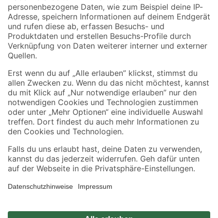
Zahlungsarten
Versandarten
Sicher einkaufen
Jetzt die toom-App herunterladen
Alle Preisangaben in EUR inkl. gesetzl. MwSt.. Die dargestellten Angebote sind unter
Umständen nicht in allen Märkten verfügbar. Die angegebenen Verfügbarkeiten beziehen
sich auf den unter "Mein Markt" ausgewählten toom Baumarkt. Alle Angebote und
Produkte nur solange der Vorrat reicht.
*Paketversand ab 59 € versandkostenfrei, gilt nicht für Artikel mit Speditionsversand, hier
fallen zusätzliche Versandkosten an.
Datenschutz
Privatsphäre
Impressum
AGB