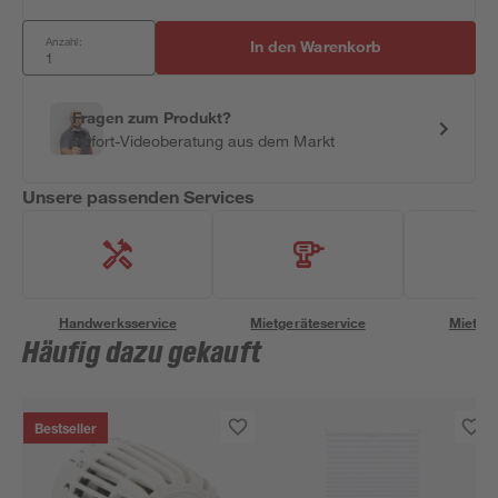
Anzahl:
In den Warenkorb
Fragen zum Produkt?
Sofort-Videoberatung aus dem Markt
Unsere passenden Services
Handwerksservice
Mietgeräteservice
Miettra
Häufig dazu gekauft
Bestseller