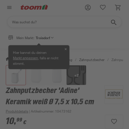
Mein Markt:
Troisdorf
✕
Hier kannst du deinen
, falls er nicht
Markt anpassen
/
Bad & Sanitär
/
Bad-Ausstattung
/
Zahnputzbecher
/
Zahnputzbe
stimmt.
+
2
Zahnputzbecher 'Adine'
Keramik weiß Ø 7,5 x 10,5 cm
Produktdetails
| Artikelnummer
:
10473162
10
,
99
€