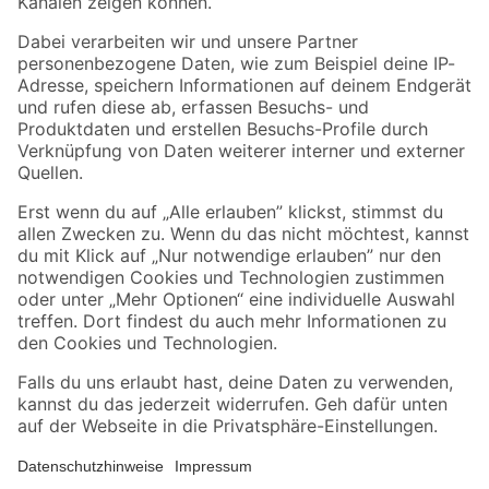
Folge uns
Zahlungsarten
Versandarten
Sicher einkaufen
Jetzt die toom-App herunterladen
Alle Preisangaben in EUR inkl. gesetzl. MwSt.. Die dargestellten Angebote sind unter
Umständen nicht in allen Märkten verfügbar. Die angegebenen Verfügbarkeiten beziehen
sich auf den unter "Mein Markt" ausgewählten toom Baumarkt. Alle Angebote und
Produkte nur solange der Vorrat reicht.
*Paketversand ab 59 € versandkostenfrei, gilt nicht für Artikel mit Speditionsversand, hier