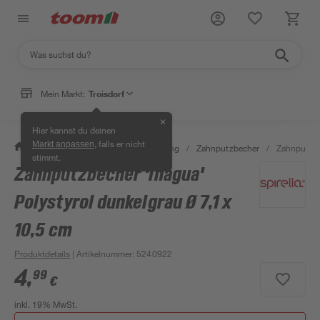
Mein Markt:
Troisdorf
✕
Hier kannst du deinen
, falls er nicht
Markt anpassen
/
Bad & Sanitär
/
Bad-Ausstattung
/
Zahnputzbecher
/
Zahnputzbec
stimmt.
Zahnputzbecher 'Inagua'
Polystyrol dunkelgrau Ø 7,1 x
10,5 cm
Produktdetails
| Artikelnummer
:
5240922
4
,
99
€
inkl. 19% MwSt.