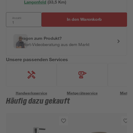
Langenfeld
(
33,5
 Km)
Anzahl:
In den Warenkorb
Fragen zum Produkt?
Sofort-Videoberatung aus dem Markt
Unsere passenden Services
Handwerksservice
Mietgeräteservice
Miettra
Häufig dazu gekauft