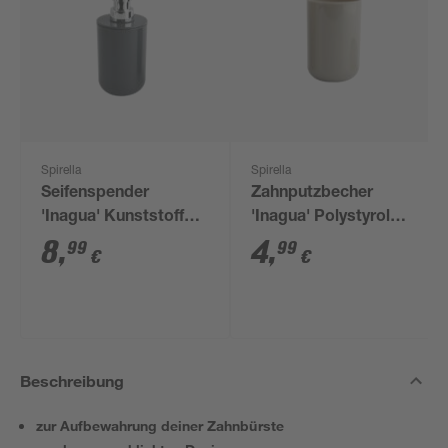
Spirella
Spirella
Seifenspender
Zahnputzbecher
'Inagua' Kunststoff
'Inagua' Polystyrol
dunkelgrau 300 ml
graubraun/taupe Ø
8
,
4
,
99
99
€
€
7,1 x 10,5 cm
Beschreibung
zur Aufbewahrung deiner Zahnbürste