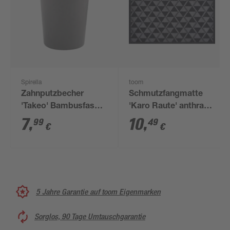
Spirella
toom
Zahnputzbecher
Schmutzfangmatte
'Takeo' Bambusfasern
'Karo Raute' anthrazit
grau Ø 7,4 x 9,2 cm
39 x 58 cm
7
,
10
,
99
49
€
€
5 Jahre Garantie auf toom Eigenmarken
Sorglos, 90 Tage Umtauschgarantie