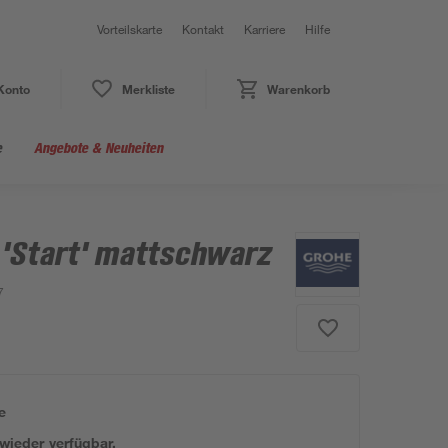
Vorteilskarte
Kontakt
Karriere
Hilfe
Konto
Merkliste
Warenkorb
e
Angebote & Neuheiten
'Start' mattschwarz
7
e
 wieder verfügbar.