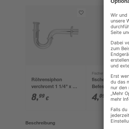
Fischer
Röhrensiphon
fischer WC-
verchromt 1 1/4" x 32
Befestigung S 8
mm
80 2 Stück
8
,
4
,
99
09
€
€
Beschreibung