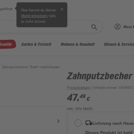
geöffnet
✕
Hier kannst du deinen
, falls
Markt anpassen
er nicht stimmt.
Mein 
Sanitär
Garten & Freizeit
Wohnen & Haushalt
Wissen & Servic
Zahnputzbecher 'Start' mattschwarz
Zahnputzbecher 
Produktdetails
| Artikelnummer
:
1048401
47
,
49
€
inkl. 19% MwSt.
Lieferung nach Haus
Dieses Produkt ist bald