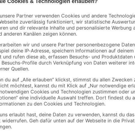
Ottofond
Schütte
Ablaufgarnitur 'Tasso'
Brauseschlauch
 RD
Ø 90 mm
schwarz PVC 150 c
44
,
14
,
99
99
€
€