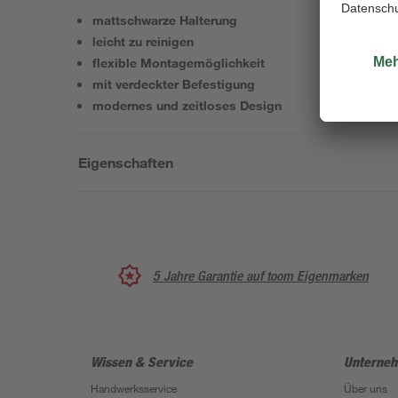
mattschwarze Halterung
leicht zu reinigen
flexible Montagemöglichkeit
mit verdeckter Befestigung
modernes und zeitloses Design
Eigenschaften
5 Jahre Garantie auf toom Eigenmarken
Wissen & Service
Unterne
Handwerksservice
Über uns