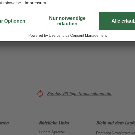
Sorglos, 90 Tage Umtauschgarantie
hmen
Nützliche Links
Bleib auf dem Lauf
Leichte Sprache
Der toom Newsletter: K