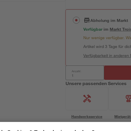
Abholung im Markt
Verfügbar
im
Markt
Troi
Nur wenige verfügbar. Wir
Artikel wird 3 Tage für dic
Verfügbarkeit in anderen
Anzahl:
Unsere passenden Services
Handwerksservice
Mietgerät