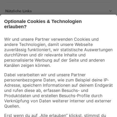
Nützliche Links
Bleib auf dem Laufenden mit unserem Newsletter
Der toom Newsletter: Keine Angebote und Aktionen mehr verpassen!
Zur Newsletter Anmeldung
Folge uns
Zahlungsarten
Versandarten
Sicher einkaufen