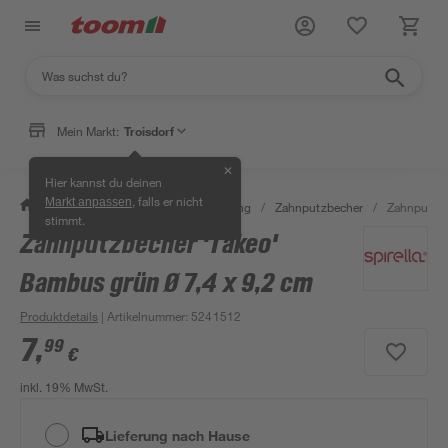
Mein Markt:
Troisdorf
✕
Hier kannst du deinen
, falls er nicht
Markt anpassen
/
Bad & Sanitär
/
Bad-Ausstattung
/
Zahnputzbecher
/
Zahnputzbe
stimmt.
Zahnputzbecher 'Takeo'
Bambus grün Ø 7,4 x 9,2 cm
Produktdetails
| Artikelnummer
:
5241512
7
,
99
€
inkl. 19% MwSt.
Lieferung nach Hause