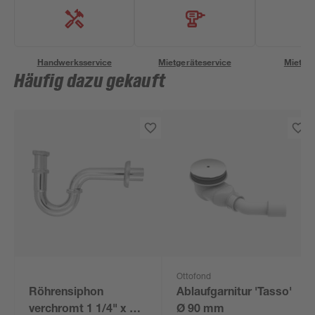
Handwerksservice
Mietgeräteservice
Miettra
Häufig dazu gekauft
Ottofond
Röhrensiphon
Ablaufgarnitur 'Tasso'
verchromt 1 1/4" x 32
Ø 90 mm