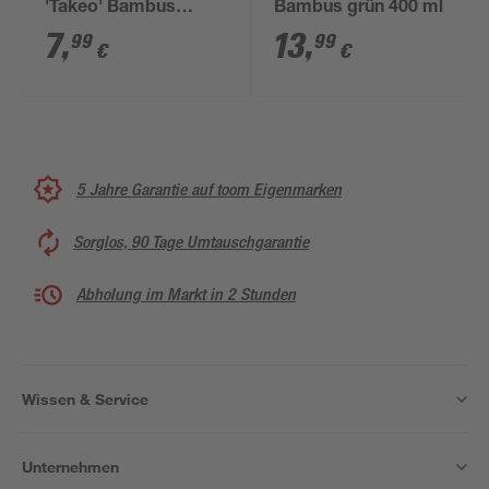
'Takeo' Bambus
Bambus grün 400 ml
dunkelgrün Ø 7,4 x 9,2
7
,
13
,
99
99
€
€
cm
5 Jahre Garantie auf toom Eigenmarken
Sorglos, 90 Tage Umtauschgarantie
Abholung im Markt in 2 Stunden
Wissen & Service
Unternehmen