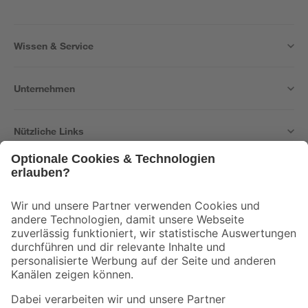
Wissen & Service
Unternehmen
Nützliche Links
Bleib auf dem Laufenden mit unserem Newsletter
Der toom Newsletter: Keine Angebote und Aktionen mehr verpassen!
Zur Newsletter Anmeldung
Folge uns