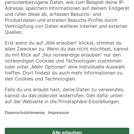
Zahlungsarten
Versandarten
Sicher einkaufen
Jetzt die toom-App herunterladen
Alle Preisangaben in EUR inkl. gesetzl. MwSt.. Die dargestellten Angebote sind unter
Umständen nicht in allen Märkten verfügbar. Die angegebenen Verfügbarkeiten beziehen
sich auf den unter "Mein Markt" ausgewählten toom Baumarkt. Alle Angebote und
Produkte nur solange der Vorrat reicht.
*Paketversand ab 59 € versandkostenfrei, gilt nicht für Artikel mit Speditionsversand, hier
fallen zusätzliche Versandkosten an.
Datenschutz
Privatsphäre
Impressum
AGB