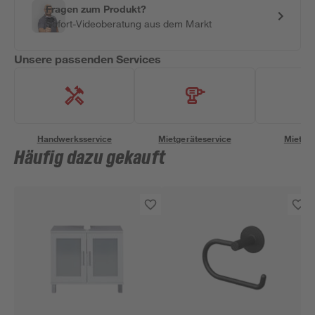
Fragen zum Produkt?
Sofort-Videoberatung aus dem Markt
Unsere passenden Services
Handwerksservice
Mietgeräteservice
Miettra
Häufig dazu gekauft