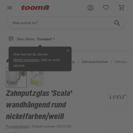
Mein Markt:
Troisdorf
✕
Hier kannst du deinen
, falls er nicht
Markt anpassen
/
Bad & Sanitär
/
Bad-Ausstattung
/
Zahnputzbecher
/
Zahnputzgl
stimmt.
Zahnputzglas 'Scala'
wandhängend rund
nickelfarben/weiß
Produktdetails
| Artikelnummer
:
5250183