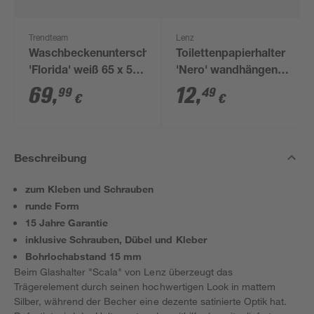
Trendteam
Lenz
Waschbeckenunterschrank
Toilettenpapierhalter
'Florida' weiß 65 x 56
'Nero' wandhängend
x 33 cm
schwarz
69
,
12
,
99
49
€
€
Beschreibung
zum Kleben und Schrauben
runde Form
15 Jahre Garantie
inklusive Schrauben, Dübel und Kleber
Bohrlochabstand 15 mm
Beim Glashalter "Scala" von Lenz überzeugt das
Trägerelement durch seinen hochwertigen Look in mattem
Silber, während der Becher eine dezente satinierte Optik hat.