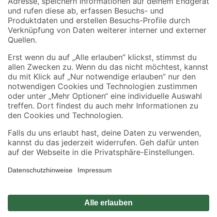
Zahlungsarten
Versandarten
Sicher einkaufen
Jetzt die toom-App herunterladen
Alle Preisangaben in EUR inkl. gesetzl. MwSt.. Die dargestellten Angebote sind unter
Umständen nicht in allen Märkten verfügbar. Die angegebenen Verfügbarkeiten beziehen
sich auf den unter "Mein Markt" ausgewählten toom Baumarkt. Alle Angebote und
Produkte nur solange der Vorrat reicht.
*Paketversand ab 59 € versandkostenfrei, gilt nicht für Artikel mit Speditionsversand, hier
fallen zusätzliche Versandkosten an.
Datenschutz
Privatsphäre
Impressum
AGB
Nutzungsbedingungen
Widerrufsrecht
Vertrag widerrufen