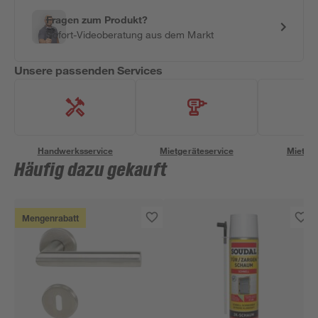
Fragen zum Produkt?
Sofort-Videoberatung aus dem Markt
Unsere passenden Services
Handwerksservice
Mietgeräteservice
Miettra
Häufig dazu gekauft
Mengenrabatt