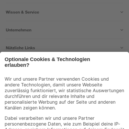
Wissen & Service
Unternehmen
Nützliche Links
Bleib auf dem Laufenden mit unserem Newsletter
Der toom Newsletter: Keine Angebote und Aktionen mehr verpassen!
Zur Newsletter Anmeldung
Folge uns