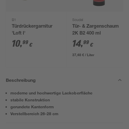
B1
Soudal
Türdrückergarnitur
Tür- & Zargenschaum
'Loft I'
2K B2 400 ml
10
,
14
,
99
99
€
€
37,48 € / Liter
Beschreibung
moderne und hochwertige Lackoberfläche
stabile Konstruktion
gerundete Kantenform
Verstellbereich 26-28 cm