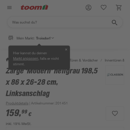
Mein Markt:
Troisdorf
✕
Hier kannst du deinen
, falls er nicht
Markt anpassen
/
Bauen & Renovieren
/
Fenster, Türen & Vordächer
/
Innentüren & Za
stimmt.
Zarge 'Modern' hellgrau 198,5
x 86 x 26-28 cm,
Linksanschlag
Produktdetails
| Artikelnummer
:
201451
159
,
99
€
inkl. 19% MwSt.