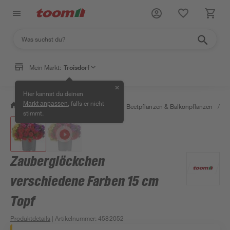
Mein Markt:
Troisdorf
✕
Hier kannst du deinen
, falls er nicht
Markt anpassen
/
Garten & Freizeit
/
Pflanzen
/
Beetpflanzen & Balkonpflanzen
/
S
stimmt.
Zauberglöckchen
verschiedene Farben 15 cm
Topf
Produktdetails
| Artikelnummer
:
4582052