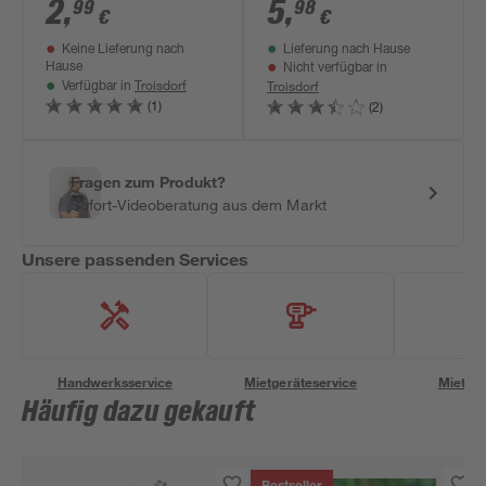
2
,
5
,
99
98
€
€
Keine Lieferung nach
Lieferung nach Hause
Hause
Nicht verfügbar in
Troisdorf
Troisdorf
Verfügbar in
(1)
(2)
Fragen zum Produkt?
Sofort-Videoberatung aus dem Markt
Unsere passenden Services
Handwerksservice
Mietgeräteservice
Miettra
Häufig dazu gekauft