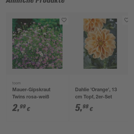
Ähnliche Produkte
toom
Mauer-Gipskraut
Dahlie 'Orange', 13
Twins rosa-weiß
cm Topf, 2er-Set
2
,
5
,
99
98
€
€