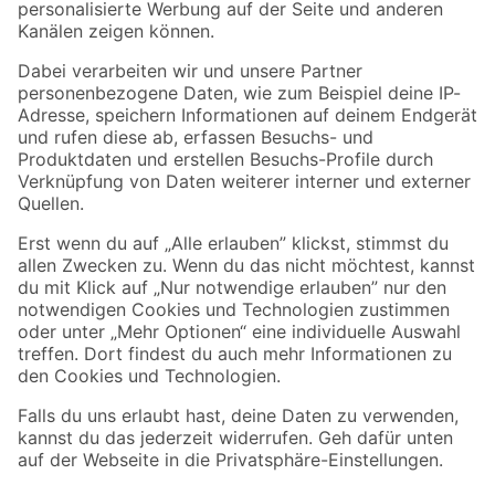
Folge uns
Zahlungsarten
Versandarten
Sicher einkaufen
Jetzt die toom-App herunterladen
Alle Preisangaben in EUR inkl. gesetzl. MwSt.. Die dargestellten Angebote sind unter
Umständen nicht in allen Märkten verfügbar. Die angegebenen Verfügbarkeiten beziehen
sich auf den unter "Mein Markt" ausgewählten toom Baumarkt. Alle Angebote und
Produkte nur solange der Vorrat reicht.