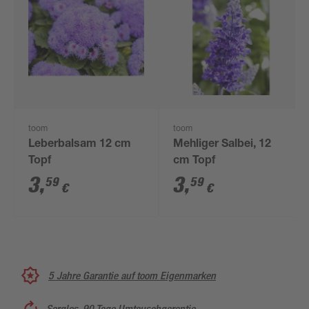
toom
toom
Leberbalsam 12 cm
Mehliger Salbei, 12
Topf
cm Topf
3
,
3
,
59
59
€
€
5 Jahre Garantie auf toom Eigenmarken
Sorglos, 90 Tage Umtauschgarantie