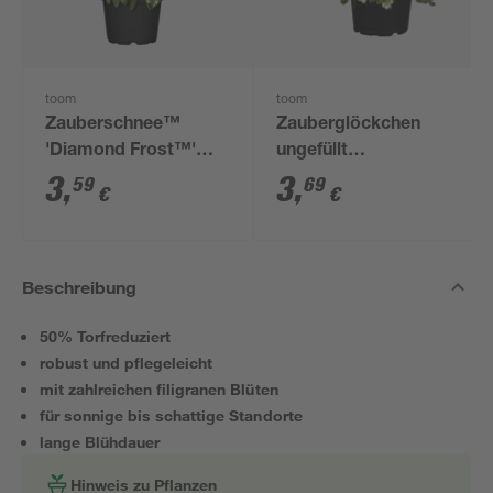
toom
toom
Zauberschnee™
Zauberglöckchen
'Diamond Frost™'
ungefüllt
weiß 12 cm Topf
verschiedene Farben
3
,
3
,
59
69
€
€
12 cm Topf
Beschreibung
50% Torfreduziert
robust und pflegeleicht
mit zahlreichen filigranen Blüten
für sonnige bis schattige Standorte
lange Blühdauer
Hinweis zu Pflanzen