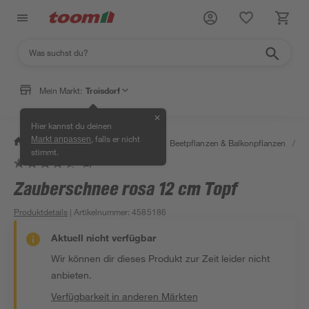
Mein Markt:
Troisdorf
✕
Hier kannst du deinen
, falls er nicht
Markt anpassen
/
Garten & Freizeit
/
Pflanzen
/
Beetpflanzen & Balkonpflanzen
/
B
stimmt.
(2)
Zauberschnee rosa 12 cm Topf
Produktdetails
| Artikelnummer
:
4585186
Aktuell nicht verfügbar
Wir können dir dieses Produkt zur Zeit leider nicht
anbieten.
Verfügbarkeit in anderen Märkten