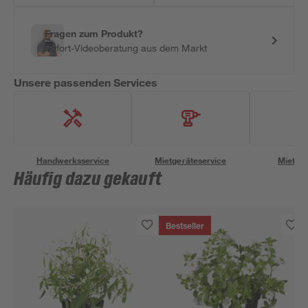
Fragen zum Produkt?
Sofort-Videoberatung aus dem Markt
Unsere passenden Services
Handwerksservice
Mietgeräteservice
Miettra
Häufig dazu gekauft
Bestseller