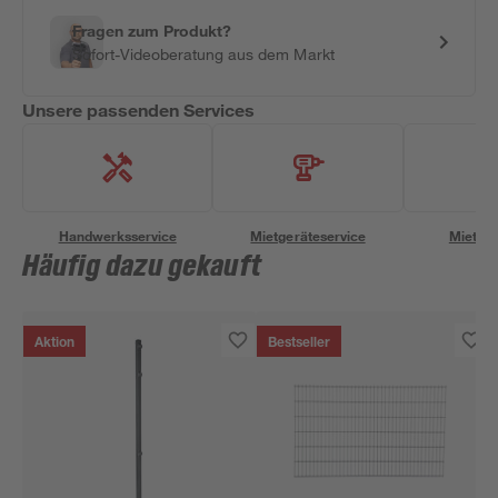
Fragen zum Produkt?
Sofort-Videoberatung aus dem Markt
Unsere passenden Services
Handwerksservice
Mietgeräteservice
Miettra
Häufig dazu gekauft
Aktion
Bestseller