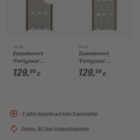
GroJa
GroJa
Zaunelement
Zaunelement
'Fertigzaun'
'Fertigzaun'
BPC/Aluminium
BPC/Aluminium
129
,
129
,
99
99
€
€
schräg
hochkant Sandfarben
Sandfarben/silber
84,3 x 180 x 3,2 cm
84,3 x 180 / 90 cm
5 Jahre Garantie auf toom Eigenmarken
Sorglos, 90 Tage Umtauschgarantie