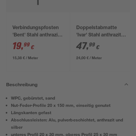
Verbindungspfosten
Doppelstabmatte
'Bent' Stahl anthrazit
'Ivar' Stahl anthrazit
4 x 4 x 130 cm
200 x 123 cm
19
,
47
,
99
99
€
€
15,38 € / Meter
24,00 € / Meter
Beschreibung
WPC, gebürstet, sand
Nut-Feder-Profile 20 x 150 mm, einseitig genutet
Längskanten gefast
Abschlussleisten: Alu, pulverbeschichtet, anthrazit und
silber
unteres Profil 20 x 30 mm, oberes Profil 25 x 30 mm