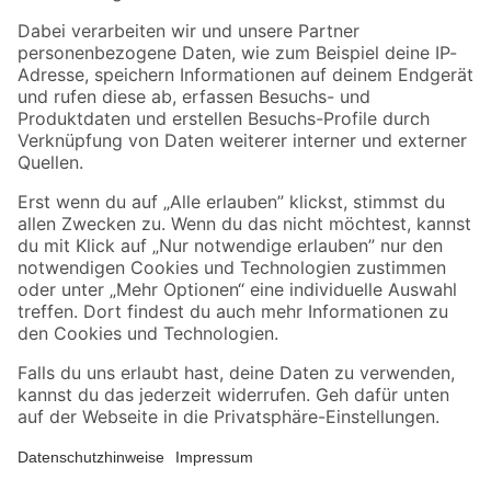
Zahlungsarten
Versandarten
Sicher einkaufen
Jetzt die toom-App herunterladen
Alle Preisangaben in EUR inkl. gesetzl. MwSt.. Die dargestellten Angebote sind unter
Umständen nicht in allen Märkten verfügbar. Die angegebenen Verfügbarkeiten beziehen
sich auf den unter "Mein Markt" ausgewählten toom Baumarkt. Alle Angebote und
Produkte nur solange der Vorrat reicht.
*Paketversand ab 59 € versandkostenfrei, gilt nicht für Artikel mit Speditionsversand, hier
fallen zusätzliche Versandkosten an.