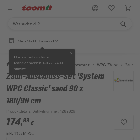
Mein Markt:
Troisdorf
✕
Hier kannst du deinen
, falls er nicht
Markt anpassen
/
Garten & Freizeit
/
Zäune & Sichtschutz
/
WPC-Zäune
/
Zaun-An
stimmt.
Zaun-Anschluss-Set 'System
WPC Classic' sand 90 x
180/90 cm
Produktdetails
| Artikelnummer
:
4282829
174
,
99
€
inkl. 19% MwSt.