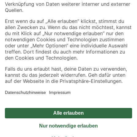
Sicher einkaufen
Jetzt die toom-App herunterladen
Alle Preisangaben in EUR inkl. gesetzl. MwSt.. Die dargestellten Angebote sind unter
Umständen nicht in allen Märkten verfügbar. Die angegebenen Verfügbarkeiten beziehen
sich auf den unter "Mein Markt" ausgewählten toom Baumarkt. Alle Angebote und
Produkte nur solange der Vorrat reicht.
*Paketversand ab 59 € versandkostenfrei, gilt nicht für Artikel mit Speditionsversand, hier
fallen zusätzliche Versandkosten an.
Datenschutz
Privatsphäre
Impressum
AGB
Nutzungsbedingungen
Widerrufsrecht
Vertrag widerrufen
Barrierefreiheit