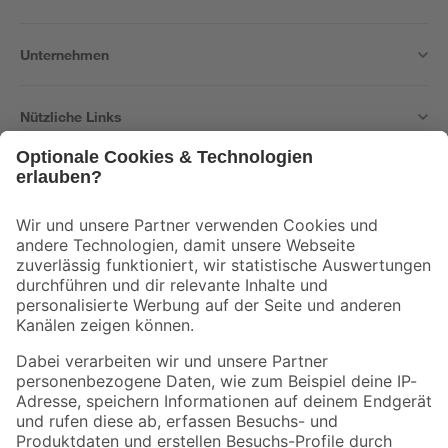
Unternehmen
Nützliche Links
Bleib auf dem Laufenden mit unserem Newsletter
Der toom Newsletter: Keine Angebote und Aktionen mehr verpassen!
Zur Newsletter Anmeldung
Folge uns
Zahlungsarten
Versandarten