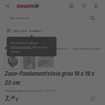
Mein Markt:
Troisdorf
✕
Hier kannst du deinen
, falls er nicht
Markt anpassen
/
Garten & Freizeit
/
Zäune & Sichtschutz
/
Zaunzubehör & Beschläg
stimmt.
Zaun-Fundamentstein grau 19 x 19 x
25 cm
Produktdetails
| Artikelnummer
:
4300772
7
,
49
€