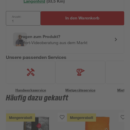
Langenfeld
(
33,5
 Km)
Anzahl:
In den Warenkorb
Fragen zum Produkt?
Sofort-Videoberatung aus dem Markt
Unsere passenden Services
Handwerksservice
Mietgeräteservice
Miettra
Häufig dazu gekauft
Mengenrabatt
Mengenrabatt