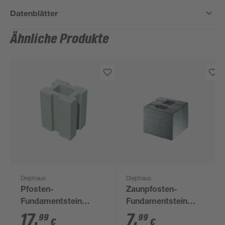
Datenblätter
Ähnliche Produkte
Diephaus
Diephaus
Pfosten-
Zaunpfosten-
Fundamentstein
Fundamentstein
Beton grau 34 x 26,5 x
Beton grau 20 x 20 x
17
,
7
,
99
99
€
€