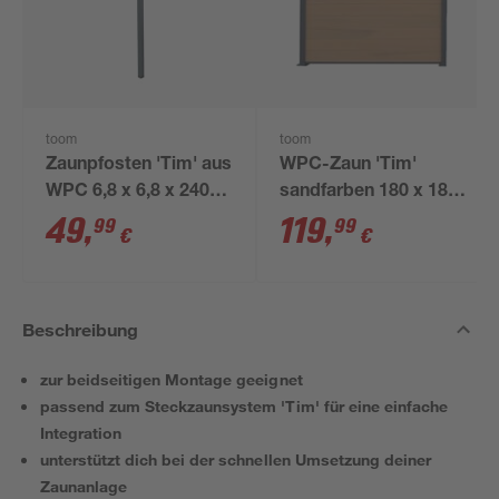
toom
toom
Zaunpfosten 'Tim' aus
WPC-Zaun 'Tim'
WPC 6,8 x 6,8 x 240
sandfarben 180 x 180
cm anthrazit
cm, ohne Pfosten
49
,
119
,
99
99
€
€
Beschreibung
zur beidseitigen Montage geeignet
passend zum Steckzaunsystem 'Tim' für eine einfache
Integration
unterstützt dich bei der schnellen Umsetzung deiner
Zaunanlage