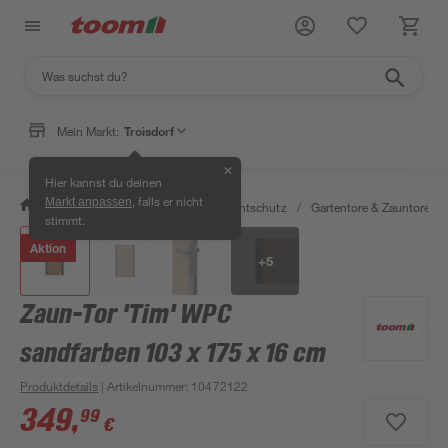
Mein Markt:
Troisdorf
✕
Hier kannst du deinen
, falls er nicht
Markt anpassen
/
Garten & Freizeit
/
Zäune & Sichtschutz
/
Gartentore & Zauntore
/
stimmt.
Aktion
+
5
Zaun-Tor 'Tim' WPC
sandfarben 103 x 175 x 16 cm
Produktdetails
| Artikelnummer
:
10472122
349
,
99
€