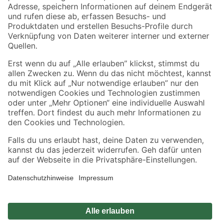
Zahlungsarten
Versandarten
Sicher einkaufen
Jetzt die toom-App herunterladen
Alle Preisangaben in EUR inkl. gesetzl. MwSt.. Die dargestellten Angebote sind unter
Umständen nicht in allen Märkten verfügbar. Die angegebenen Verfügbarkeiten beziehen
sich auf den unter "Mein Markt" ausgewählten toom Baumarkt. Alle Angebote und
Produkte nur solange der Vorrat reicht.
*Paketversand ab 59 € versandkostenfrei, gilt nicht für Artikel mit Speditionsversand, hier
fallen zusätzliche Versandkosten an.
Datenschutz
Privatsphäre
Impressum
AGB