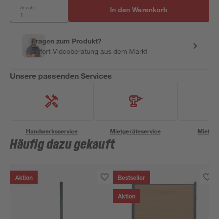
Anzahl:
In den Warenkorb
Fragen zum Produkt?
Sofort-Videoberatung aus dem Markt
Unsere passenden Services
Handwerksservice
Mietgeräteservice
Miettra
Häufig dazu gekauft
Aktion
Bestseller
Aktion