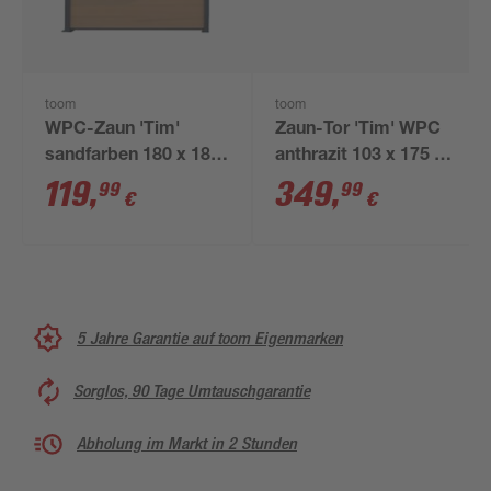
toom
toom
WPC-Zaun 'Tim'
Zaun-Tor 'Tim' WPC
sandfarben 180 x 180
anthrazit 103 x 175 x
cm, ohne Pfosten
16 cm
119
,
349
,
99
99
€
€
5 Jahre Garantie auf toom Eigenmarken
Sorglos, 90 Tage Umtauschgarantie
Abholung im Markt in 2 Stunden