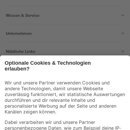
Wissen & Service
Unternehmen
Nützliche Links
Bleib auf dem Laufenden mit unserem Newsletter
Der toom Newsletter: Keine Angebote und Aktionen mehr verpassen!
Zur Newsletter Anmeldung
Folge uns