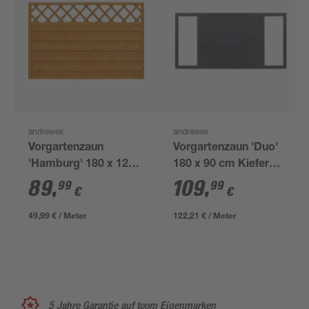
andrewex
andrewex
Vorgartenzaun
Vorgartenzaun 'Duo'
'Hamburg' 180 x 120
180 x 90 cm Kiefer
cm Kiefer pinie
anthrazit
89
,
109
,
99
99
€
€
49,99 € / Meter
122,21 € / Meter
5 Jahre Garantie auf toom Eigenmarken