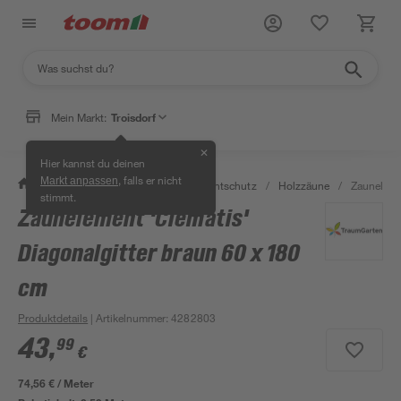
Mein Markt:
Troisdorf
✕
Hier kannst du deinen
, falls er nicht
Markt anpassen
/
Garten & Freizeit
/
Zäune & Sichtschutz
/
Holzzäune
/
Zaunelemen
stimmt.
Zaunelement 'Clematis'
Diagonalgitter braun 60 x 180
cm
Produktdetails
| Artikelnummer
:
4282803
43
,
99
€
74,56 € / Meter