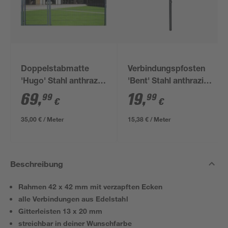
Doppelstabmatte
Verbindungspfosten
'Hugo' Stahl anthrazit
'Bent' Stahl anthrazit
200 x 180 cm
4 x 4 x 130 cm
69
,
19
,
99
99
€
€
35,00 € / Meter
15,38 € / Meter
Beschreibung
Rahmen 42 x 42 mm mit verzapften Ecken
alle Verbindungen aus Edelstahl
Gitterleisten 13 x 20 mm
streichbar in deiner Wunschfarbe