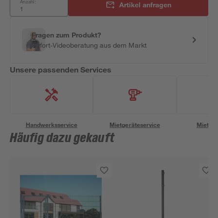
Anzahl:
Artikel anfragen
Fragen zum Produkt?
Sofort-Videoberatung aus dem Markt
Unsere passenden Services
Handwerksservice
Mietgeräteservice
Miettra
Häufig dazu gekauft