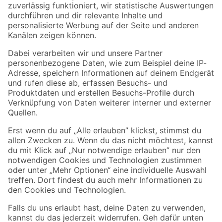
Zur Newsletter Anmeldung
Folge uns
Zahlungsarten
Versandarten
Sicher einkaufen
Jetzt die toom-App herunterladen
Alle Preisangaben in EUR inkl. gesetzl. MwSt.. Die dargestellten Angebote sind unter