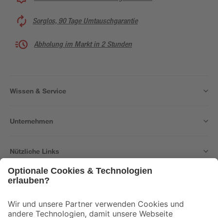
Sorglos, 90 Tage Umtauschgarantie
Abholung im Markt in 2 Stunden
Wissen & Service
Unternehmen
Nützliche Links
Bleib auf dem Laufenden mit unserem Newsletter
Der toom Newsletter: Keine Angebote und Aktionen mehr verpassen!