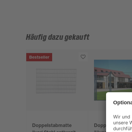
Häufig dazu gekauft
Bestseller
Doppelstabmatte
Doppelstabmatt