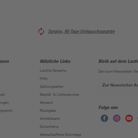
Sorglos, 90 Tage Umtauschgarantie
hmen
Nützliche Links
Bleib auf dem Lauf
Leichte Sprache
Der toom Newsletter: K
Hilfe
Zur Newsletter 
Zahlungsarten
eit
Bestell- & Lieferservices
ungen
Versand
Folge uns
Programm
Rückgabe
Vorteilskarte
Gutscheine
Verkaufsoffene Sonntage