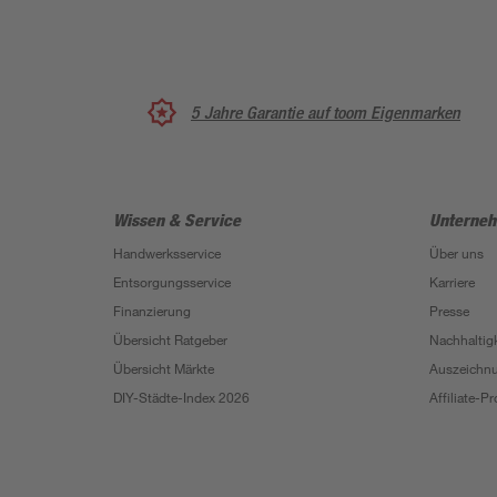
5 Jahre Garantie auf toom Eigenmarken
Wissen & Service
Unterne
Handwerksservice
Über uns
Entsorgungsservice
Karriere
Finanzierung
Presse
Übersicht Ratgeber
Nachhaltigk
Übersicht Märkte
Auszeichn
DIY-Städte-Index 2026
Affiliate-