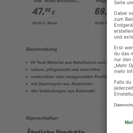
'Ivar' Stahl anthrazit
'Hugo' Stahl anth
200 x 123 cm
200 x 180 cm
47
,
69
,
99
99
€
€
24,00 € / Meter
35,00 € / Meter
Beschreibung
Hi-Tech Material aus Naturfasern und Kunststoff
robust, pflegeleicht und streichfrei
senkrechter oder waagerechter Profilverlauf
mit Querriegeln aus Aluminium
alle Verbindungen aus Edelstahl
Eigenschaften