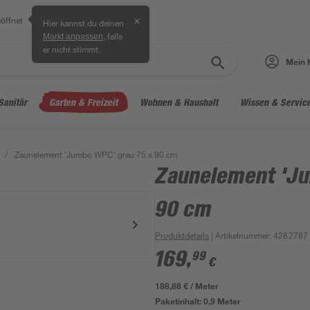
öffnet
✕
Hier kannst du deinen
, falls
Markt anpassen
er nicht stimmt.
Mein 
Sanitär
Garten & Freizeit
Wohnen & Haushalt
Wissen & Servic
/
Zaunelement 'Jumbo WPC' grau 75 x 90 cm
Zaunelement 'Ju
90 cm
Produktdetails
| Artikelnummer
:
4282787
169
,
99
€
188,88 € / Meter
Paketinhalt:
0,9 Meter