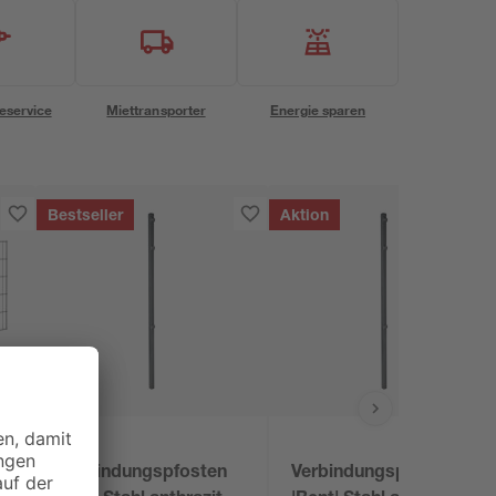
eservice
Miettransporter
Energie sparen
Bestseller
Aktion
Verbindungspfosten
Verbindungspfosten