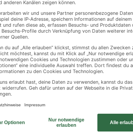
razit
'Arne' Stahl anthrazit
'Arne' Stahl anthrazit
4 x 4 x 150 cm
200 x 100 cm
21
,
24
,
99
99
€
€
14,66 € / Meter
12,50 € / Meter
Für ein hohes Maß an Privatsphär
Brügmann TraumGarten an, damit d
besteht aus WPC. Dadurch ist er n
Schimmel und Insekten. Eine lang
Pulverbeschichtung. Der Sichtsch
und eine Stärke von 35 mm. Warum
Sichtschutzzaun und gestalte deine