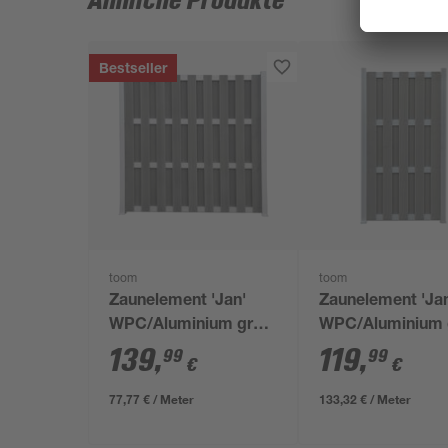
Ähnliche Produkte
Bestseller
toom
toom
Zaunelement 'Jan'
Zaunelement 'Ja
WPC/Aluminium grau
WPC/Aluminium 
180 x 180 cm
90 x 180 cm
139
,
119
,
99
99
€
€
77,77 € / Meter
133,32 € / Meter