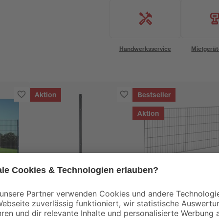
Handwerksservice
Mietgerät
Aktion
Bestseller
Aktion
e
Verbindungspfosten
Einstabmattenzaun