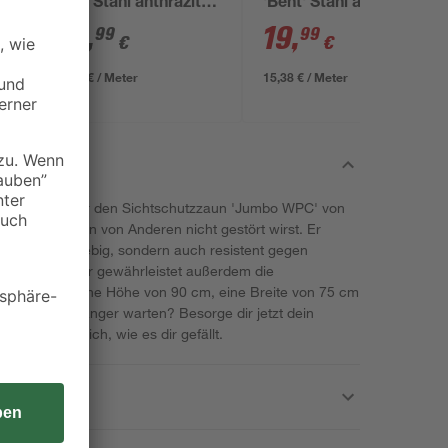
'Ivar' Stahl anthrazit
'Bent' Stahl anthrazit
170 x 4 x 4 cm
4 x 4 x 130 cm
32
,
19
,
99
99
€
€
19,41 € / Meter
15,38 € / Meter
e bieten wir dir den Sichtschutzzaun 'Jumbo WPC' von
u von Blicken von Anderen nicht gestört wirst. Er
icht nur langlebig, sondern auch resistent gegen
e Lebensdauer gewährleistet außerdem die
utzzaun hat eine Höhe von 90 cm, eine Breite von 75 cm
 also noch länger warten? Besorge dir jetzt dein
n Außenbereich, wie es dir gefällt.