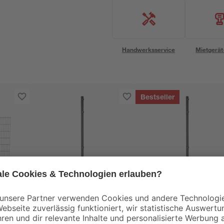
Handwerksservice
Mietgerät
Bestseller
e
Pfosten 'Hugo' Stahl
Verbindungspfosten