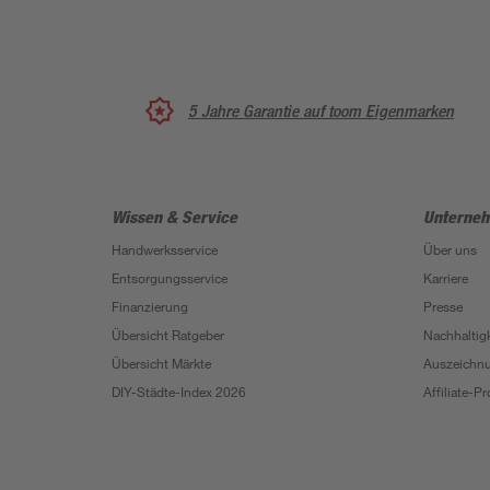
5 Jahre Garantie auf toom Eigenmarken
Wissen & Service
Unterne
Handwerksservice
Über uns
Entsorgungsservice
Karriere
Finanzierung
Presse
Übersicht Ratgeber
Nachhaltigk
Übersicht Märkte
Auszeichn
DIY-Städte-Index 2026
Affiliate-