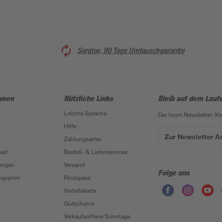
Sorglos, 90 Tage Umtauschgarantie
hmen
Nützliche Links
Bleib auf dem Lauf
Leichte Sprache
Der toom Newsletter: K
Hilfe
Zur Newsletter 
Zahlungsarten
eit
Bestell- & Lieferservices
ungen
Versand
Folge uns
Programm
Rückgabe
Vorteilskarte
Gutscheine
Verkaufsoffene Sonntage