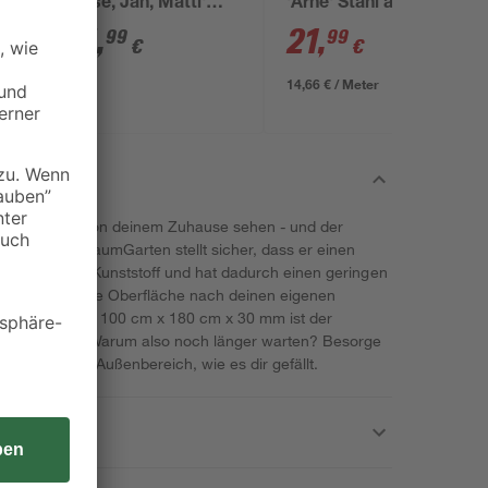
'Lasse, Jan, Matti'
'Arne' Stahl anthrazit
silbern 7 x 7 x 240 cm
4 x 4 x 150 cm
44
,
21
,
99
99
€
€
14,66 € / Meter
s deine Gäste von deinem Zuhause sehen - und der
 Brügmann TraumGarten stellt sicher, dass er einen
r besteht aus Kunststoff und hat dadurch einen geringen
t, sodass du die Oberfläche nach deinen eigenen
 Mit den Maßen 100 cm x 180 cm x 30 mm ist der
ten geeignet. Warum also noch länger warten? Besorge
stalte deinen Außenbereich, wie es dir gefällt.