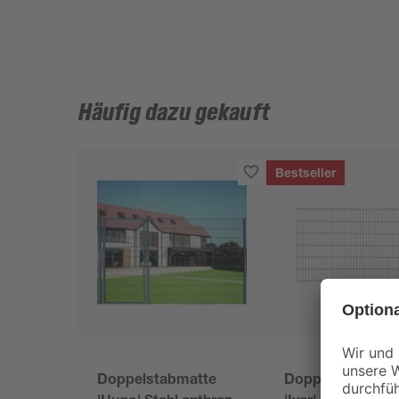
Häufig dazu gekauft
Bestseller
Doppelstabmatte
Doppelstabmatt