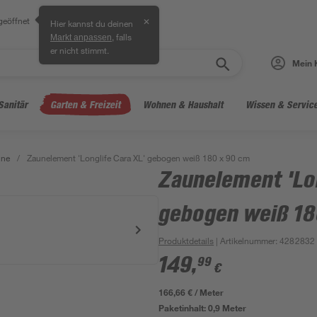
geöffnet
✕
Hier kannst du deinen
, falls
Markt anpassen
er nicht stimmt.
Mein 
Sanitär
Garten & Freizeit
Wohnen & Haushalt
Wissen & Servic
une
/
Zaunelement 'Longlife Cara XL' gebogen weiß 180 x 90 cm
Zaunelement 'Lon
gebogen weiß 18
Produktdetails
| Artikelnummer
:
4282832
149
,
99
€
166,66 € / Meter
Paketinhalt:
0,9 Meter