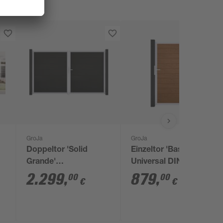
GroJa
GroJa
Doppeltor 'Solid
Einzeltor 'BasicLine'
Grande'
Universal DIN
BPC/Aluminium DIN
Eichefarben
2.299
,
879
,
00
00
€
€
rechts schwarz/silber
dunkel/silber 100 x
300 x 180 cm
180 cm