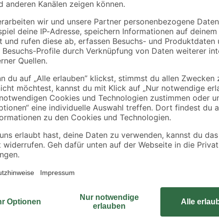
zit
anthrazit für
'Ivar' Stahl anthrazit
Doppelstabmatten 4
170 x 4 x 4 cm
44
,
32
,
99
99
€
€
x 4 x 240 cm
18,75 € / Meter
19,41 € / Meter
Dein Vorgarten ist das erste, wa
Vorgartenzaun 'Longlife Cara' von
bleibenden Eindruck hinterlässt! E
Pflegeaufwand. Er ist unbehandel
Vorstellungen bearbeiten kannst.
Vorgartenzaun gut für deinen Gar
dir jetzt dein Vorgartenzaun und ge