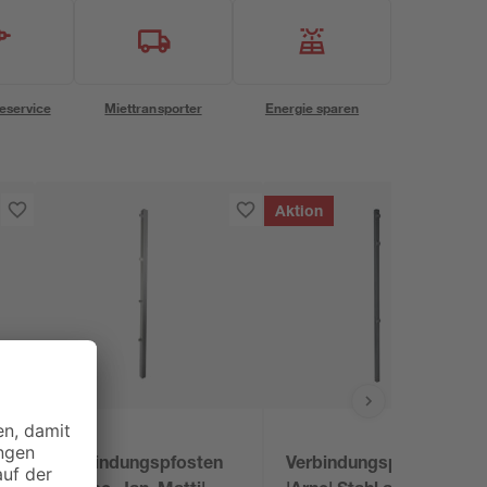
eservice
Miettransporter
Energie sparen
Aktion
toom
Verbindungspfosten
Verbindungspfosten