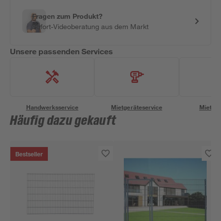
Fragen zum Produkt?
Sofort-Videoberatung aus dem Markt
Unsere passenden Services
Handwerksservice
Mietgeräteservice
Miettra
Häufig dazu gekauft
Bestseller