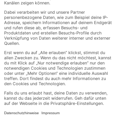
Folge uns
Zahlungsarten
Versandarten
Sicher einkaufen
Jetzt die toom-App herunterladen
Alle Preisangaben in EUR inkl. gesetzl. MwSt.. Die dargestellten Angebote sind unter
Umständen nicht in allen Märkten verfügbar. Die angegebenen Verfügbarkeiten beziehen
sich auf den unter "Mein Markt" ausgewählten toom Baumarkt. Alle Angebote und
Produkte nur solange der Vorrat reicht.
*Paketversand ab 59 € versandkostenfrei, gilt nicht für Artikel mit Speditionsversand, hier