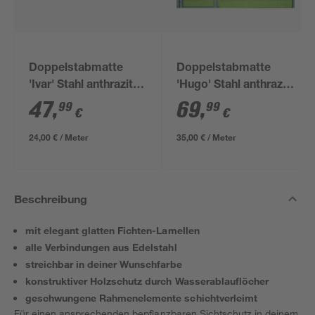
Doppelstabmatte
Doppelstabmatte
'Ivar' Stahl anthrazit
'Hugo' Stahl anthrazit
200 x 123 cm
200 x 180 cm
47
,
69
,
99
99
€
€
24,00 € / Meter
35,00 € / Meter
Beschreibung
mit elegant glatten Fichten-Lamellen
alle Verbindungen aus Edelstahl
streichbar in deiner Wunschfarbe
konstruktiver Holzschutz durch Wasserablauflöcher
geschwungene Rahmenelemente schichtverleimt
Für einen ansprechenden bepflanzbaren Sichtschutz in deinem