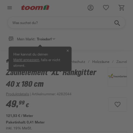
Mein Markt:
Troisdorf
✕
Hier kannst du deinen
, falls er nicht
Markt anpassen
/
Garten & Freizeit
/
Zäune & Sichtschutz
/
Holzzäune
/
Zaunelemen
stimmt.
Zaunelement 'XL' Rankgitter
40 x 180 cm
Produktdetails
| Artikelnummer
:
4282044
49
,
99
€
121,93 € / Meter
Paketinhalt:
0,41 Meter
inkl. 19% MwSt.