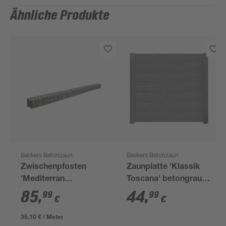
Ähnliche Produkte
Beckers Betonzaun
Beckers Betonzaun
Zwischenpfosten
Zaunplatte 'Klassik
'Mediterran
Toscana' betongrau
Nostalgie' 12,5 x 12 x
184 x 4,8 x 26 cm
85
,
44
,
99
99
€
€
245 cm grau
35,10 € / Meter