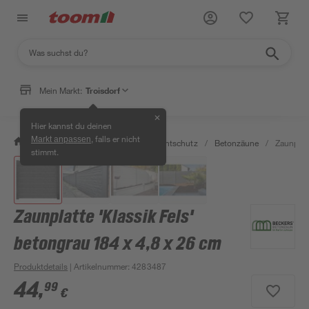
Mein Markt:
Troisdorf
✕
Hier kannst du deinen
, falls er nicht
Markt anpassen
/
Garten & Freizeit
/
Zäune & Sichtschutz
/
Betonzäune
/
Zaunplatt
stimmt.
Zaunplatte 'Klassik Fels'
betongrau 184 x 4,8 x 26 cm
Produktdetails
| Artikelnummer
:
4283487
44
,
99
€