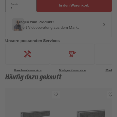
Anzahl:
In den Warenkorb
Fragen zum Produkt?
Sofort-Videoberatung aus dem Markt
Unsere passenden Services
Handwerksservice
Mietgeräteservice
Miettra
Häufig dazu gekauft