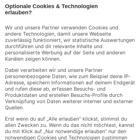
Bleib auf dem Laufenden mit unserem Newsletter
Der toom Newsletter: Keine Angebote und Aktionen mehr verpassen!
Zur Newsletter Anmeldung
Folge uns
Zahlungsarten
Versandarten
Sicher einkaufen
Jetzt die toom-App herunterladen