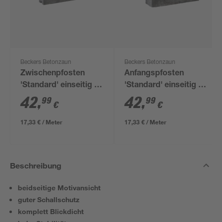
Beckers Betonzaun
Beckers Betonzaun
Zwischenpfosten
Anfangspfosten
'Standard' einseitig 11
'Standard' einseitig 11
x 11 x 248 cm grau
x 11 x 248 cm grau
42
,
42
,
99
99
€
€
17,33 € / Meter
17,33 € / Meter
Beschreibung
beidseitige Motivansicht
guter Schallschutz
komplett Blickdicht