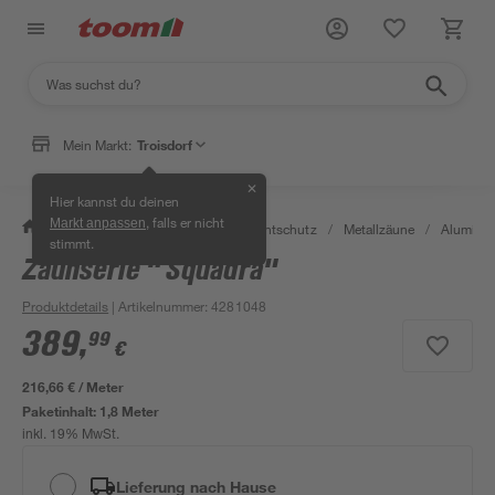
Mein Markt:
Troisdorf
✕
Hier kannst du deinen
, falls er nicht
Markt anpassen
/
Garten & Freizeit
/
Zäune & Sichtschutz
/
Metallzäune
/
Alumini
stimmt.
Zaunserie " Squadra"
Produktdetails
| Artikelnummer
:
4281048
389
,
99
€
216,66 € / Meter
Paketinhalt:
1,8 Meter
inkl. 19% MwSt.
Lieferung nach Hause