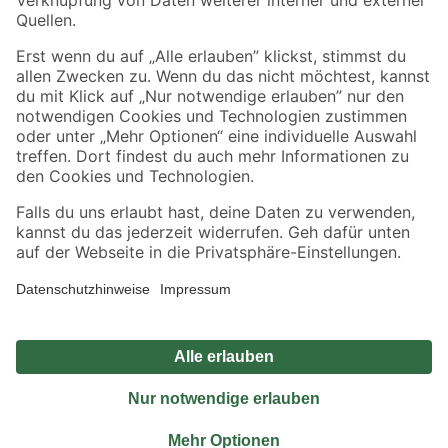
Sicher einkaufen
Jetzt die toom-App herunterladen
Alle Preisangaben in EUR inkl. gesetzl. MwSt.. Die dargestellten Angebote sind unter
Umständen nicht in allen Märkten verfügbar. Die angegebenen Verfügbarkeiten beziehen
sich auf den unter "Mein Markt" ausgewählten toom Baumarkt. Alle Angebote und
Produkte nur solange der Vorrat reicht.
*Paketversand ab 59 € versandkostenfrei, gilt nicht für Artikel mit Speditionsversand, hier
fallen zusätzliche Versandkosten an.
Datenschutz
Privatsphäre
Impressum
AGB
Nutzungsbedingungen
Widerrufsrecht
Vertrag widerrufen
Barrierefreiheit
© 2026 toom Baumarkt GmbH