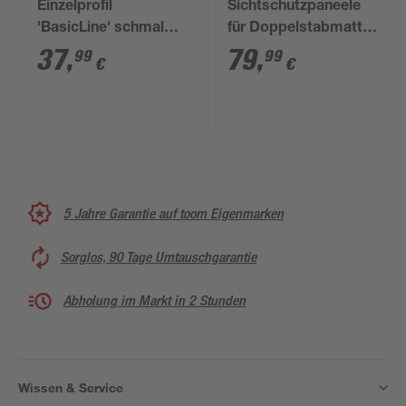
Einzelprofil
Sichtschutzpaneele
'BasicLine' schmal
für Doppelstabmatten
Eichefarben/natur 180
WPC anthrazit 183 x
37
,
79
,
99
99
€
€
x 15 x 1,9 cm
200 cm
5 Jahre Garantie auf toom Eigenmarken
Sorglos, 90 Tage Umtauschgarantie
Abholung im Markt in 2 Stunden
Wissen & Service