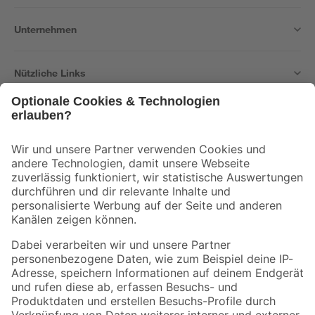
Unternehmen
Nützliche Links
Bleib auf dem Laufenden mit unserem Newsletter
Der toom Newsletter: Keine Angebote und Aktionen mehr verpassen!
Zur Newsletter Anmeldung
Folge uns
Zahlungsarten
Versandarten