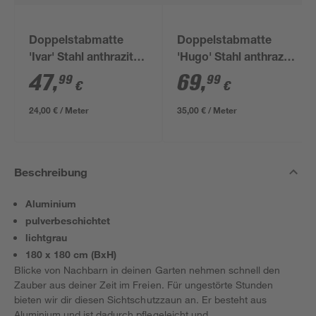
Doppelstabmatte
Doppelstabmatte
'Ivar' Stahl anthrazit
'Hugo' Stahl anthrazit
200 x 123 cm
200 x 180 cm
47
,
69
,
99
99
€
€
24,00 € / Meter
35,00 € / Meter
Beschreibung
Aluminium
pulverbeschichtet
lichtgrau
180 x 180 cm (BxH)
Blicke von Nachbarn in deinen Garten nehmen schnell den
Zauber aus deiner Zeit im Freien. Für ungestörte Stunden
bieten wir dir diesen Sichtschutzzaun an. Er besteht aus
Aluminium und ist dadurch pflegeleicht und