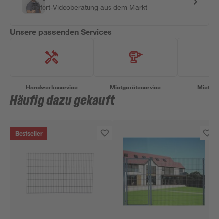
Sofort-Videoberatung aus dem Markt
Unsere passenden Services
Handwerksservice
Mietgeräteservice
Miettra
Häufig dazu gekauft
Bestseller