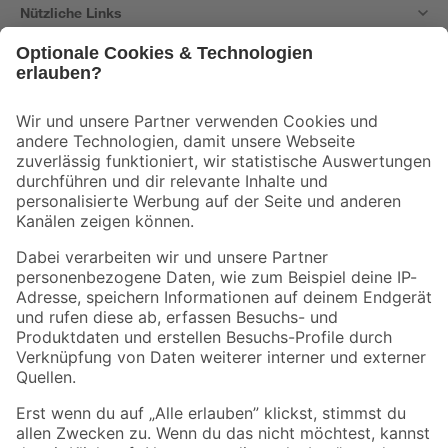
Nützliche Links
Bleib auf dem Laufenden mit unserem Newsletter
Der toom Newsletter: Keine Angebote und Aktionen mehr verpassen!
Zur Newsletter Anmeldung
Folge uns
Zahlungsarten
Versandarten
Sicher einkaufen