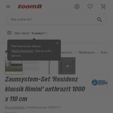
Mein Markt:
Troisdorf
✕
Hier kannst du deinen
, falls er nicht
Markt anpassen
/
Garten & Freizeit
/
Zäune & Sichtschutz
/
Metallzäune
/
Schmuck
stimmt.
+
2
Zaunsystem-Set 'Residenz
klassik Rimini' anthrazit 1000
x 110 cm
Produktdetails
| Artikelnummer
:
4303711