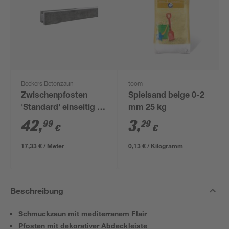
Beckers Betonzaun
toom
Zwischenpfosten
Spielsand beige 0-2
'Standard' einseitig 11
mm 25 kg
x 11 x 248 cm grau
42
,
3
,
99
29
€
€
17,33 € / Meter
0,13 € / Kilogramm
Beschreibung
Schmuckzaun mit mediterranem Flair
Pfosten mit dekorativer Abdeckleiste