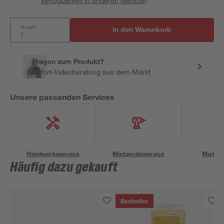
Verfügbarkeit in anderen Märkten
Anzahl:
In den Warenkorb
Fragen zum Produkt?
Sofort-Videoberatung aus dem Markt
Unsere passenden Services
Handwerksservice
Mietgeräteservice
Miettra
Häufig dazu gekauft
Bestseller