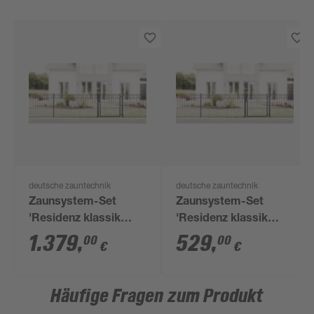
deutsche zauntechnik
deutsche zauntechnik
Zaunsystem-Set
Zaunsystem-Set
'Residenz klassik
'Residenz klassik
Turin' anthrazitgrau
Turin' anthrazitgrau
1.379
,
529
,
00
00
€
€
2400 x 80 cm
800 x 80 cm
Häufige Fragen zum Produkt