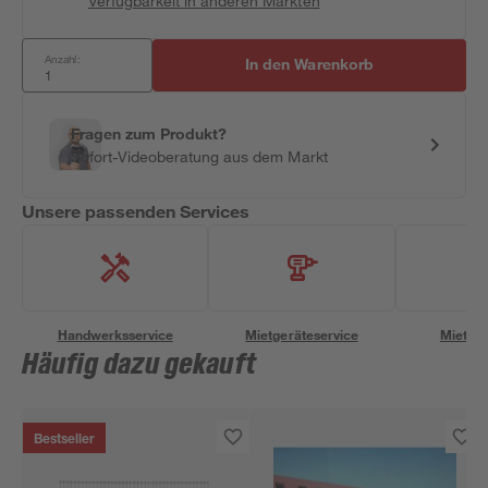
Verfügbarkeit in anderen Märkten
Anzahl:
In den Warenkorb
Fragen zum Produkt?
Sofort-Videoberatung aus dem Markt
Unsere passenden Services
Handwerksservice
Mietgeräteservice
Miettra
Häufig dazu gekauft
Bestseller