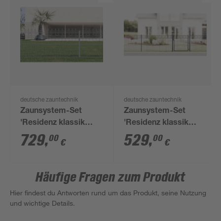
deutsche zauntechnik
deutsche zauntechnik
Zaunsystem-Set
Zaunsystem-Set
'Residenz klassik
'Residenz klassik
Rimini' anthrazit 1000
Turin' anthrazitgrau
729
,
529
,
00
00
€
€
x 90 cm
800 x 80 cm
Häufige Fragen zum Produkt
Hier findest du Antworten rund um das Produkt, seine Nutzung
und wichtige Details.