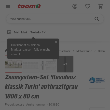
Mein Markt:
Troisdorf
✕
Hier kannst du deinen
, falls er nicht
Markt anpassen
/
Garten & Freizeit
/
Zäune & Sichtschutz
/
Metallzäune
/
Schmuck
stimmt.
+
2
Zaunsystem-Set 'Residenz
klassik Turin' anthrazitgrau
1000 x 80 cm
Produktdetails
| Artikelnummer
:
4303830