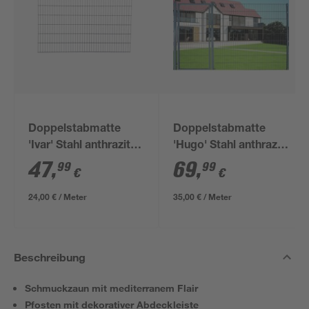
Doppelstabmatte
Doppelstabmatte
'Ivar' Stahl anthrazit
'Hugo' Stahl anthrazit
200 x 123 cm
200 x 180 cm
47
,
69
,
99
99
€
€
24,00 € / Meter
35,00 € / Meter
Beschreibung
Schmuckzaun mit mediterranem Flair
Pfosten mit dekorativer Abdeckleiste