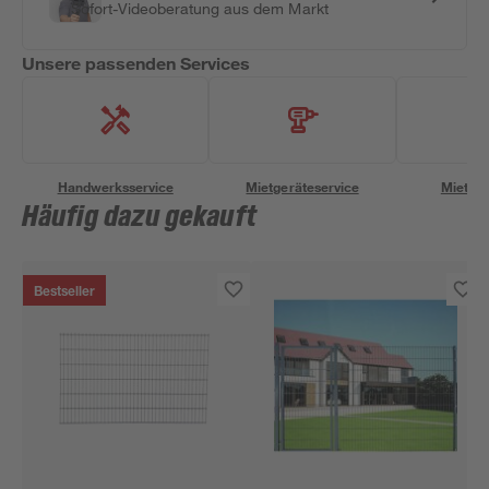
Sofort-Videoberatung aus dem Markt
Unsere passenden Services
Handwerksservice
Mietgeräteservice
Miettra
Häufig dazu gekauft
Bestseller