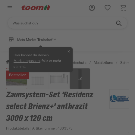
Mein Markt:
Troisdorf
✕
Hier kannst du deinen
, falls er nicht
Markt anpassen
/
Garten & Freizeit
/
Zäune & Sichtschutz
/
Metallzäune
/
Schmuck
stimmt.
Bestseller
+
2
Zaunsystem-Set 'Residenz
select Brienz+' anthrazit
3000 x 120 cm
Produktdetails
| Artikelnummer
:
4303573