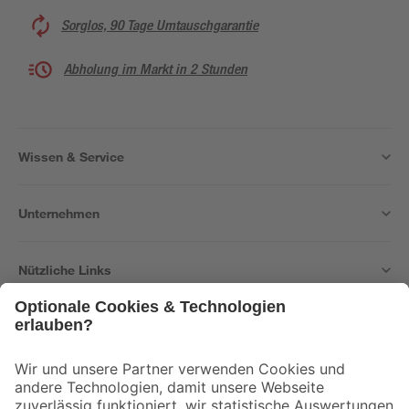
Sorglos, 90 Tage Umtauschgarantie
Abholung im Markt in 2 Stunden
Wissen & Service
Unternehmen
Nützliche Links
Bleib auf dem Laufenden mit unserem Newsletter
Der toom Newsletter: Keine Angebote und Aktionen mehr verpassen!
Zur Newsletter Anmeldung