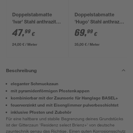
Doppelstabmatte
Doppelstabmatte
'Ivar' Stahl anthrazit
'Hugo' Stahl anthrazit
200 x 123 cm
200 x 180 cm
47
,
69
,
99
99
€
€
24,00 € / Meter
35,00 € / Meter
Beschreibung
eleganter Schmuckzaun
mit pyramidenförmigen Pfostenkappen
kombinierbar mit der Zaunserie für Hanglage BASEL+
feuerverzinkt und mit Eisenglimmer pulverbeschichtet
inklusive Pfosten und Zubehör
Für eine haltbare und stabile Begrenzung deines Grundstücks
ist der Gitterzaun 'Residenz select Brienz+' von deutsche
zauntechnik genau das Richtige. Einen guten Korrosionsschutz