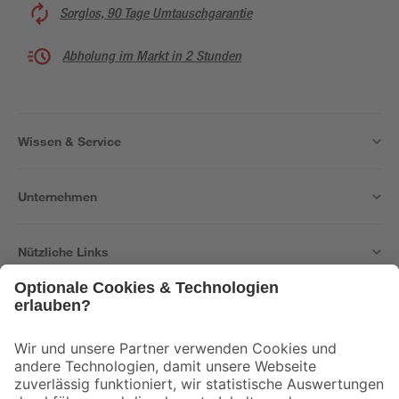
Sorglos, 90 Tage Umtauschgarantie
Abholung im Markt in 2 Stunden
Wissen & Service
Unternehmen
Nützliche Links
Bleib auf dem Laufenden mit unserem Newsletter
Der toom Newsletter: Keine Angebote und Aktionen mehr verpassen!
Zur Newsletter Anmeldung