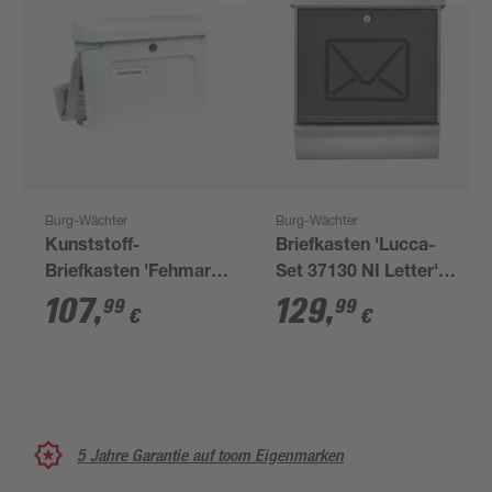
Burg-Wächter
Burg-Wächter
Kunststoff-
Briefkasten 'Lucca-
Briefkasten 'Fehmarn
Set 37130 NI Letter'
3888' weiß
edelstahlfarben/transluze
107
,
129
,
99
99
€
€
anthrazit 38 x 44 x
14,8 cm
5 Jahre Garantie auf toom Eigenmarken