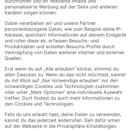
Folge uns
Zahlungsarten
Versandarten
Sicher einkaufen
Jetzt die toom-App herunterladen
Alle Preisangaben in EUR inkl. gesetzl. MwSt.. Die dargestellten Angebote sind unter
Umständen nicht in allen Märkten verfügbar. Die angegebenen Verfügbarkeiten beziehen
sich auf den unter "Mein Markt" ausgewählten toom Baumarkt. Alle Angebote und