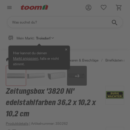
Mein Markt:
Troisdorf
✕
Hier kannst du deinen
, falls er nicht
Markt anpassen
/
Werkstatt & Maschinen
/
Eisenwaren & Beschläge
/
Briefkästen &
stimmt.
+
3
Zeitungsbox '3820 NI'
edelstahlfarben 36,2 x 10,2 x
10,2 cm
Produktdetails
| Artikelnummer
:
350262