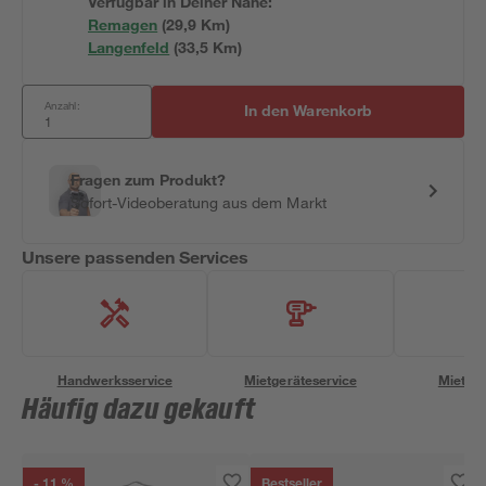
Verfügbar in Deiner Nähe:
Remagen
(
29,9
 Km)
Langenfeld
(
33,5
 Km)
Anzahl:
In den Warenkorb
Fragen zum Produkt?
Sofort-Videoberatung aus dem Markt
Unsere passenden Services
Handwerksservice
Mietgeräteservice
Miettra
Häufig dazu gekauft
- 11 %
Bestseller