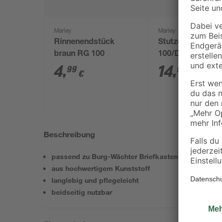
Marley
Marley
Rinnenendstück
Stutzen braun R
braun RG 100
100/DN 75
4
,
14
,
99
99
€
€
Beschreibung
passend zu Burg-Wächter Briefkasten Classico un
aus hochwertigem Kunststoff
langlebig und pflegeleicht
beidseitig nutzbar