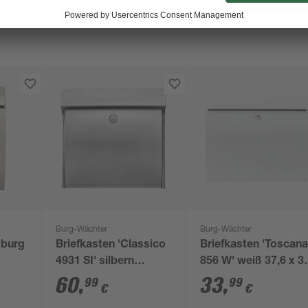
Burg-Wächter
Burg-Wächter
mburg
Briefkasten 'Classico
Briefkasten 'Toscan
4931 SI' silbern
856 W' weiß 37,6 x 3
2,2 x
lackiert 38,4 x 37,5 x
x 10,6 cm
60
,
33
,
99
99
€
€
14,5 cm