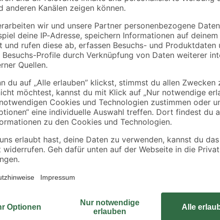
Marley
Marley
G
Schale braun RG 100
Fallrohr braun DN 75
250 cm
7
,
12
,
99
49
€
€
5,00 € / Meter
d Swing