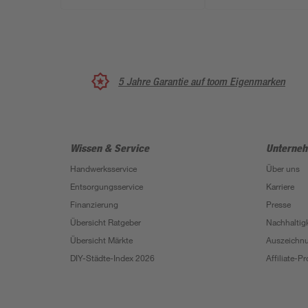
5 Jahre Garantie auf toom Eigenmarken
Wissen & Service
Unterne
Handwerksservice
Über uns
Entsorgungsservice
Karriere
Finanzierung
Presse
Übersicht Ratgeber
Nachhaltigk
Übersicht Märkte
Auszeichn
DIY-Städte-Index 2026
Affiliate-