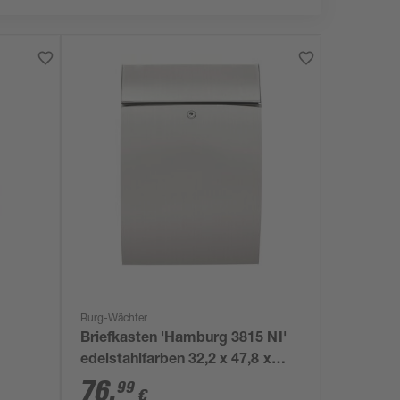
Burg-Wächter
Briefkasten 'Hamburg 3815 NI'
edelstahlfarben 32,2 x 47,8 x
15,2 cm
76
,
99
€