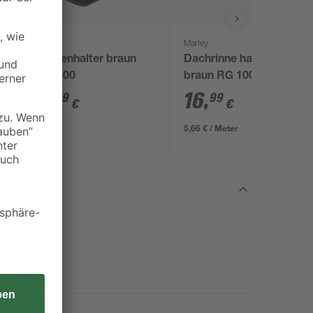
Marley
Marley
Rinnenhalter braun
Dachrinne halbrund
RG 100
braun RG 100 300 cm
4
,
16
,
99
99
€
€
5,66 € / Meter