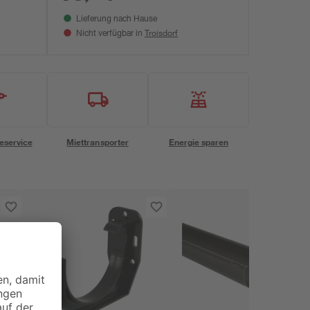
Lieferung nach Hause
Troisdorf
Nicht verfügbar in
eservice
Miettransporter
Energie sparen