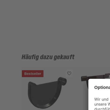
Häufig dazu gekauft
Bestseller