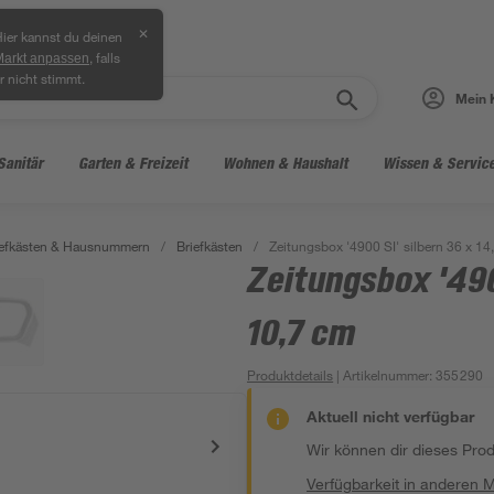
✕
ier kannst du deinen
, falls
Markt anpassen
r nicht stimmt.
Mein 
Sanitär
Garten & Freizeit
Wohnen & Haushalt
Wissen & Servic
iefkästen & Hausnummern
/
Briefkästen
/
Zeitungsbox '4900 SI' silbern 36 x 14
Zeitungsbox '4900
10,7 cm
Produktdetails
| Artikelnummer
:
355290
Aktuell nicht verfügbar
Wir können dir dieses Produ
Verfügbarkeit in anderen 