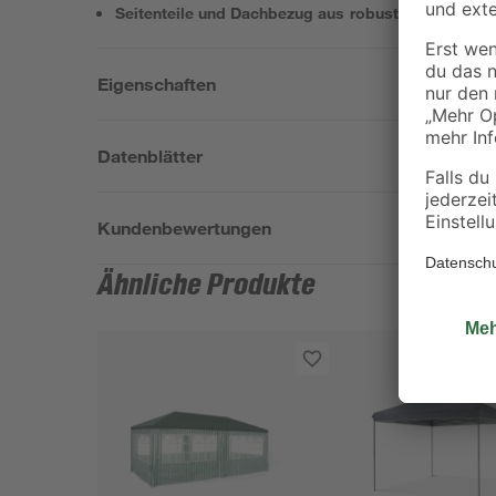
Seitenteile und Dachbezug aus robustem Polyester
Eigenschaften
Datenblätter
Kundenbewertungen
Ähnliche Produkte