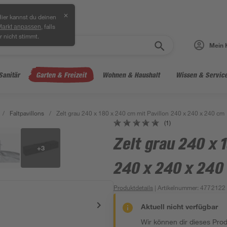
✕
ier kannst du deinen
, falls
Markt anpassen
r nicht stimmt.
Mein 
Sanitär
Garten & Freizeit
Wohnen & Haushalt
Wissen & Servic
/
Faltpavillons
/
Zelt grau 240 x 180 x 240 cm mit Pavillon 240 x 240 x 240 cm
(1)
Zelt grau 240 x 
+
3
240 x 240 x 240
Produktdetails
| Artikelnummer
:
4772122
Aktuell nicht verfügbar
Wir können dir dieses Produ