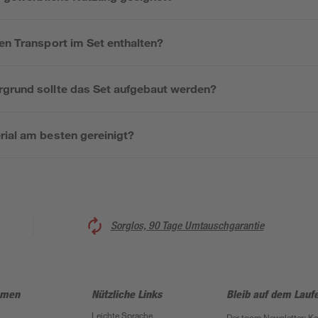
en Transport im Set enthalten?
grund sollte das Set aufgebaut werden?
rial am besten gereinigt?
Sorglos, 90 Tage Umtauschgarantie
hmen
Nützliche Links
Bleib auf dem Lauf
Leichte Sprache
Der toom Newsletter: K