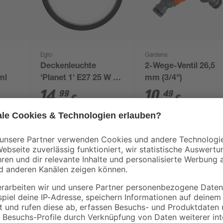
Eglo
Gardena
Deckenleuchte
2-Wege-Ventil 26,5
 ml
'Planet 1' E27 25 W Ø
mm (3/4")
29 x 8,5 cm
14
,
10
,
99
49
€
€