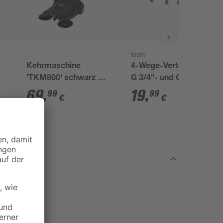
toom
Kehrmaschine
4-Wege-Verteiler mit
'TKM800' schwarz 20
G 3/4"- und G 1"-
l 65 x 117 x 102 cm
Gewinde
69
,
19
,
99
99
€
€