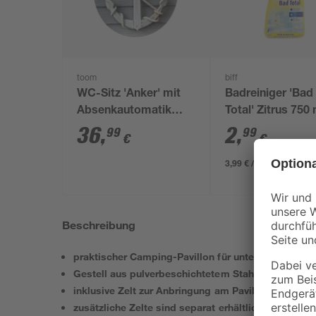
toom
biff
WC-Sitz 'Anker' mit
Badreiniger 'Bad
Absenkautomatik
Total' Zitrus 750
Duroplast
36
,
2
,
99
99
€
€
3,99 € / Liter
Beschreibung
praktischer Camping-Pavillon für unterwegs
Gestell aus pulverbeschichtetem Stahl
inklusive Zelt zur Anbringung am Pavillon
zusätzliche Zelte sind separat erhältlich