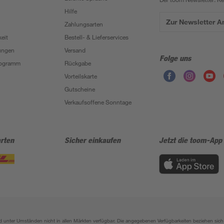
Hilfe
Zur Newsletter 
Zahlungsarten
eit
Bestell- & Lieferservices
ungen
Versand
Folge uns
Programm
Rückgabe
Vorteilskarte
Gutscheine
Verkaufsoffene Sonntage
rten
Sicher einkaufen
Jetzt die toom-App
sind unter Umständen nicht in allen Märkten verfügbar. Die angegebenen Verfügbarkeiten beziehen s