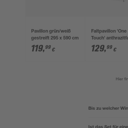
Pavillon grün/weiß
Faltpavillon 'One
gestreift 295 x 590 cm
Touch' anthrazit
300 x 240 x 300
119
,
129
,
99
99
€
€
Hier f
Bis zu welcher Win
Ist das Set für ei